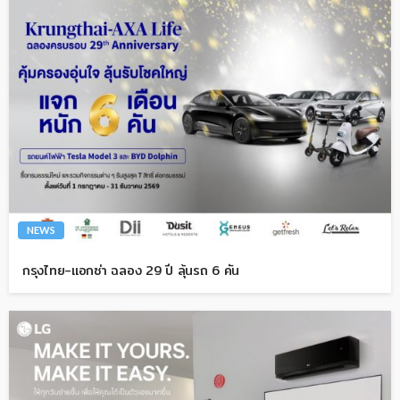
NEWS
กรุงไทย-แอกซ่า ฉลอง 29 ปี ลุ้นรถ 6 คัน