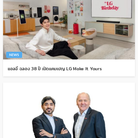
NEWS
แอลจี ฉลอง 38 ปี เปิดแคมเปญ LG Make It Yours