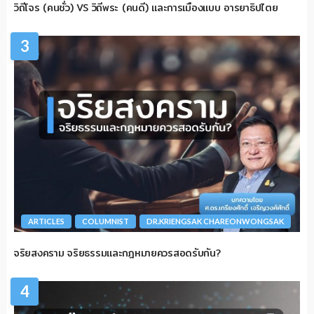
วิถีโจร (คนชั่ว) VS วิถีพระ (คนดี) และการเมืองแบบ อารยาธิปไตย
3
ARTICLES
COLUMNIST
DR.KRIENGSAK CHAREONWONGSAK
จริยสงคราม จริยธรรมและกฎหมายควรสอดรับกัน?
4