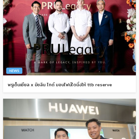
NEWS
พรูเด็นเชียล x มิชลิน ไกด์ มอบไฟน์ไดนิ่งให้ ttb reserve