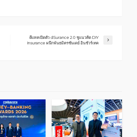
ดีแทคเปิดตัว dSurance 2.0 ชูแนวคิด DIY
Insurance ผนึกพันธมิตรซันเดย์ อินชัวร์เทค