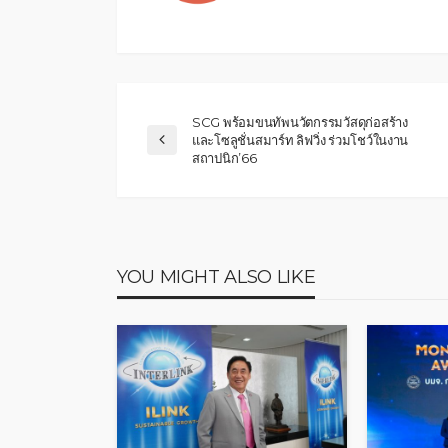
SCG พร้อมขนทัพนวัตกรรมวัสดุก่อสร้าง
และโซลูชั่นสมาร์ท ลิฟวิ่ง ร่วมโชว์ในงาน
สถาปนิก’66
YOU MIGHT ALSO LIKE