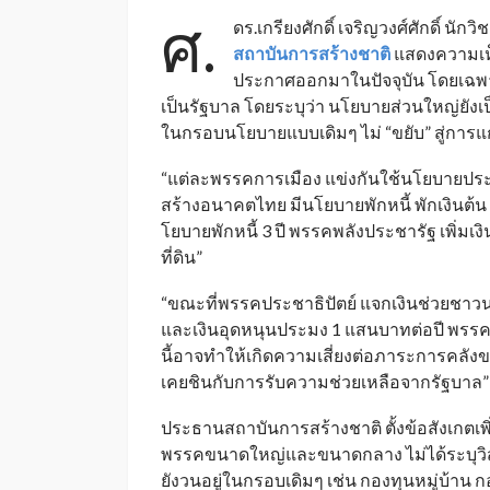
ศ.
ดร.เกรียงศักดิ์ เจริญวงศ์ศักดิ์ 
สถาบันการสร้างชาติ
แสดงความเห็
ประกาศออกมาในปัจจุบัน โดยเฉพาะพร
เป็นรัฐบาล โดยระบุว่า นโยบายส่วนใหญ่ยั
ในกรอบนโยบายแบบเดิมๆ ไม่ “ขยับ” สู่การ
“แต่ละพรรคการเมือง แข่งกันใช้นโยบายประช
สร้างอนาคตไทย มีนโยบายพักหนี้ พักเงินต้น พ
โยบายพักหนี้ 3 ปี พรรคพลังประชารัฐ เพิ่มเ
ที่ดิน”
“ขณะที่พรรคประชาธิปัตย์ แจกเงินช่วยชาวนา
และเงินอุดหนุนประมง 1 แสนบาทต่อปี พรรคเพ
นี้อาจทำให้เกิดความเสี่ยงต่อภาระการคลั
เคยชินกับการรับความช่วยเหลือจากรัฐบาล”
ประธานสถาบันการสร้างชาติ ตั้งข้อสังเกตเพ
พรรคขนาดใหญ่และขนาดกลาง ไม่ได้ระบุวิสั
ยังวนอยู่ในกรอบเดิมๆ เช่น กองทุนหมู่บ้าน กอง