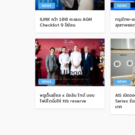
NEWS
NEWS
ILINK คว้า 100 คะแนน AGM
กรุงไทย-แอ
Checklist 9 ปีซ้อน
สุขภาพยอด
NEWS
NEWS
พรูเด็นเชียล x มิชลิน ไกด์ มอบ
AIS เปิดจ
ไฟน์ไดนิ่งให้ ttb reserve
Series รั
บาท