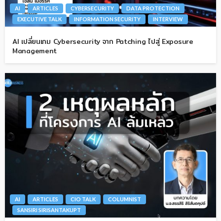
AI
ARTICLES
CYBERSECURITY
DATA PROTECTION
EXECUTIVE TALK
INFORMATION SECURITY
INTERVIEW
AI เปลี่ยนเกม Cybersecurity จาก Patching ไปสู่ Exposure
Management
AI
ARTICLES
CIO TALK
COLUMNIST
SANSIRI SIRISANTAKUPT