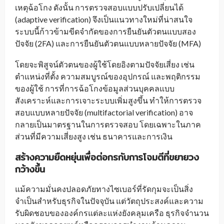
เหตุฉ้อโกง ดังนั้น การตรวจสอบแบบปรับเปลี่ยนได้
(adaptive verification) จึงเป็นแนวทางใหม่ที่น่าสนใจ
ระบบนี้ก้าวข้ามขีดจำกัดของการยืนยันตัวตนแบบสอง
ปัจจัย (2FA) และการยืนยันตัวตนแบบหลายปัจจัย (MFA)
โดยจะพิสูจน์ตัวตนของผู้ใช้โดยอิงตามปัจจัยเสี่ยง เช่น
ตำแหน่งที่ตั้ง ความสมบูรณ์ของอุปกรณ์ และพฤติกรรม
ของผู้ใช้ การที่การฉ้อโกงข้อมูลส่วนบุคคลแบบ
สังเคราะห์และการเจาะระบบเพิ่มสูงขึ้น ทำให้การตรวจ
สอบแบบหลายปัจจัย (multifactorial verification) อาจ
กลายเป็นมาตรฐานในการตรวจสอบ โดยเฉพาะในภาค
ส่วนที่มีความเสี่ยงสูง เช่น ธนาคารและการเงิน
สร้างความยืดหยุ่นเพื่อต่อกรกับการโจมตีที่ขยายวง
กว้างขึ้น
แม้ความมั่นคงปลอดภัยทางไซเบอร์ที่รัดกุมจะเป็นสิ่ง
จำเป็นสำหรับธุรกิจในปัจจุบัน แต่วัตถุประสงค์และความ
รับผิดชอบขององค์กรแต่ละแห่งยังคลุมเครือ ธุรกิจจำนวน