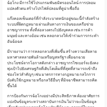
ฉ้อโกง มีการใช้โปรแกรมพันธมิตรออนไลน์ การปลอม
แปลงตัวตน สร้างโปรไฟล์ปลอมที่ดูน่าเชื่อถือ
แก๊งคอลเซ็นเตอร์ที่กำลังระบาดหนักอยู่ขณะนี้กำลังสร้าง
ระบบที่ผิดกฎหมาย ผ่านเส้นทางการเงินของเครือข่าย
อาชญากรรม ทั้งที่ล่อลวงตรงไปยังบุคคล เช่น การค้า
มนุษย์ และทางอ้อม เช่น หลอกลวงให้เข้าร่วมการกระทำ
อันฉ้อฉล
มีรายงานว่า การหลอกลวงที่เพิ่มขึ้น สร้างความเสียหาย
มหาศาลหลายพันล้านเหรียญสหรัฐฯ เพื่อฉกฉวย
ประโยชน์จากโอกาสดังกล่าว อาชญากรไซเบอร์จะยังคง
พุ่งเป้าไปยังเศรษฐกิจที่เติบโตเต็มที่ที่สุดที่สามารถเข้าถึง
ช่องโหว่สำคัญๆ เช่น มาตรการทางกฎหมาย กลไกการ
บังคับใช้กฎหมาย หรือกลวิธีอื่นๆ ที่มิจฉาชีพสามารถคิด
ขึ้นได้
การป้องกันการฉ้อโกงอย่างมีประสิทธิภาพ ต้องอาศัยการ
แบ่งปันข้อมูลระหว่างสถาบันการเงิน ไม่ว่าจะเป็นข้อมูล