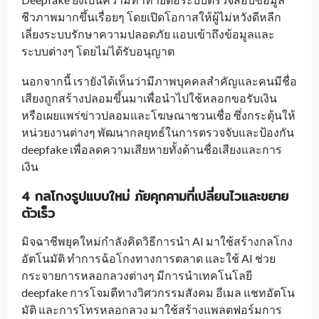
ชีวภาพมากขึ้นเรื่อยๆ โดยเปิดโอกาสให้ผู้ไม่หวังดีหลีก
เลี่ยงระบบรักษาความปลอดภัย แอบเข้าถึงข้อมูลและ
ระบบต่างๆ โดยไม่ได้รับอนุญาต
นอกจากนี้ เรายังได้เห็นว่ามีภาพบุคคลสำคัญและคนมีชื่อ
เสียงถูกสร้างปลอมขึ้นมาเพื่อนำไปใช้หลอกขอรับเงิน
หรือเผยแพร่ข่าวปลอมและโฆษณาชวนเชื่อ ซึ่งกระตุ้นให้
หน่วยงานต่างๆ พัฒนากลยุทธ์ในการตรวจจับและป้องกัน
deepfake เพื่อลดความเสียหายทั้งด้านชื่อเสียงและการ
เงิน
4 กลโกงรูปแบบใหม่ ภัยคุกคามที่เปลี่ยนไวและขยาย
ตัวเร็ว
มิจฉาชีพยุคใหม่กำลังคิดวิธีการนำ AI มาใช้สร้างกลโกง
อัตโนมัติ ทำการฉ้อโกงทางการตลาด และใช้ AI ช่วย
กระจายการหลอกลวงต่างๆ มีการนำเทคโนโลยี
deepfake
การโจมตีทางวิศวกรรมสังคม
อีเมล แชทอัตโน
มัติ และการโทรหลอกลวง มาใช้สร้างแพลตฟอร์มการ