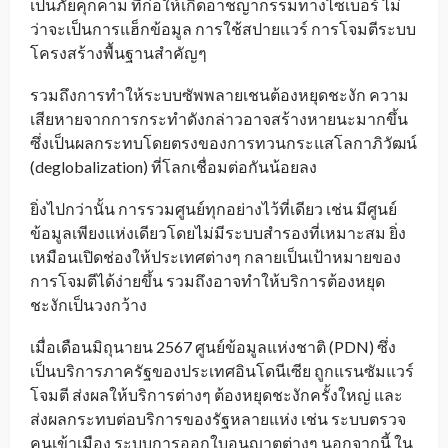
เป็นภัยคุกคาม ที่ก่อให้เกิดอาชญากรรมทางไซเบอร์ ไม่
ว่าจะเป็นการแฮ็กข้อมูล การใช้สปายแวร์ การโจมตีระบบ
โครงสร้างพื้นฐานสำคัญๆ
รวมถึงการทำให้ระบบซัพพลายเชนต้องหยุดชะงัก ความ
เสียหายจากการกระทำดังกล่าวอาจสร้างหายนะมากขึ้น
ซึ่งเป็นผลกระทบโดยตรงของการทวนกระแสโลกาภิวัฒน์
(deglobalization) ที่โลกเชื่อมต่อกันน้อยลง
ยิ่งไปกว่านั้น การรวมศูนย์ทุกอย่างไว้ที่เดียว เช่น มีศูนย์
ข้อมูลเพียงแห่งเดียวโดยไม่มีระบบสำรองที่เหมาะสม ยิ่ง
เหมือนเปิดช่องให้ประเทศต่างๆ กลายเป็นเป้าหมายของ
การโจมตีได้ง่ายขึ้น รวมถึงอาจทำให้บริการต้องหยุด
ชะงักเป็นวงกว้าง
เมื่อเดือนมิถุนายน 2567 ศูนย์ข้อมูลแห่งชาติ (PDN) ซึ่ง
เป็นบริการภาครัฐของประเทศอินโดนีเซีย ถูกแรนซัมแวร์
โจมตี ส่งผลให้บริการต่างๆ ต้องหยุดชะงักครั้งใหญ่ และ
ส่งผลกระทบต่อบริการของรัฐหลายแห่ง เช่น ระบบตรวจ
คนเข้าเมือง ระบบการออกใบอนุญาตต่างๆ นอกจากนี้ ใน