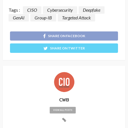
Tags :
CISO
Cybersecurity
Deepfake
GenAI
Group-IB
Targeted Attack
SHARE ON FACEBOOK
SHARE ON TWITTER
CWB
VIEW ALL POSTS