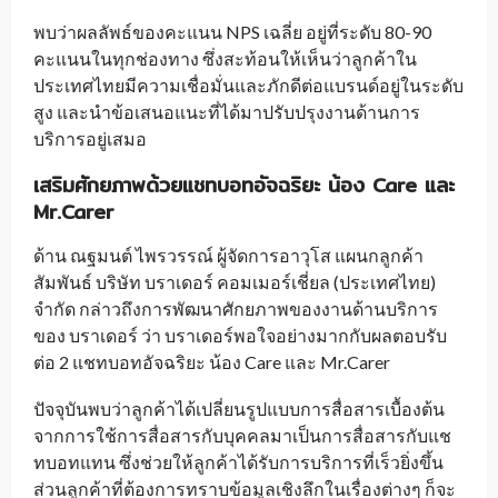
พบว่าผลลัพธ์ของคะแนน NPS เฉลี่ย อยู่ที่ระดับ 80-90
คะแนนในทุกช่องทาง ซึ่งสะท้อนให้เห็นว่าลูกค้าใน
ประเทศไทยมีความเชื่อมั่นและภักดีต่อแบรนด์อยู่ในระดับ
สูง และนำข้อเสนอแนะที่ได้มาปรับปรุงงานด้านการ
บริการอยู่เสมอ
เสริมศักยภาพด้วยแชทบอทอัจฉริยะ น้อง
Care
และ
Mr.Carer
ด้าน ณฐมนต์ ไพรวรรณ์ ผู้จัดการอาวุโส แผนกลูกค้า
สัมพันธ์ บริษัท บราเดอร์ คอมเมอร์เชี่ยล (ประเทศไทย)
จำกัด กล่าวถึงการพัฒนาศักยภาพของงานด้านบริการ
ของ บราเดอร์ ว่า บราเดอร์พอใจอย่างมากกับผลตอบรับ
ต่อ 2 แชทบอทอัจฉริยะ น้อง Care และ Mr.Carer
ปัจจุบันพบว่าลูกค้าได้เปลี่ยนรูปแบบการสื่อสารเบื้องต้น
จากการใช้การสื่อสารกับบุคคลมาเป็นการสื่อสารกับแช
ทบอทแทน ซึ่งช่วยให้ลูกค้าได้รับการบริการที่เร็วยิ่งขึ้น
ส่วนลูกค้าที่ต้องการทราบข้อมูลเชิงลึกในเรื่องต่างๆ ก็จะ