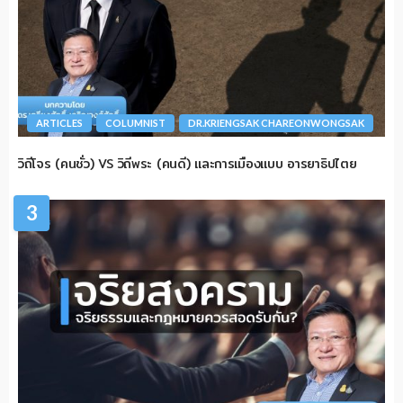
ARTICLES
COLUMNIST
DR.KRIENGSAK CHAREONWONGSAK
วิถีโจร (คนชั่ว) VS วิถีพระ (คนดี) และการเมืองแบบ อารยาธิปไตย
3