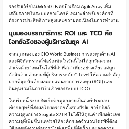
รองรับเวิร์กโหลด 550TB ต่อปี พร้อม AgileArray เพิ่ม
เสถียรภาพในระบบหลายไดรฟ์ เหมาะสำหรับองค์กรที่
ต้องการประสิทธิภาพสูงและความต่อเนื่องในการทำงาน
มุมมองบรรณาธิการ: ROI และ TCO คือ
โจทย์จริงของผู้บริหารในยุค AI
จากมุมมองของ CIO World Business การลงทุนด้าน AI
และดิจิทัลทรานส์ฟอร์เมชันในวันนี้ ไม่ได้ถูกวัดความ
สำเร็จด้วย “เทคโนโลยีที่ล้ำที่สุด” เพียงอย่างเดียว แต่ถูก
ตัดสินด้วยคำถามที่ผู้บริหารระดับ C-Level ให้ความสำคัญ
มากที่สุด นั่นคือ ผลตอบแทนจากการลงทุน (ROI) และ
ต้นทุนรวมในการเป็นเจ้าของระบบ (TCO)
ในบริบทนี้ ระบบจัดเก็บข้อมูลกลายเป็นองค์ประกอบ
เชิงกลยุทธ์ที่ส่งผลโดยตรงต่อทั้งสองปัจจัย ฮาร์ดดิสก์
ความจุสูงอย่าง Seagate 32TB ไม่ได้ให้คุณค่าเพียงตัวเลข
ความจุที่เพิ่มขึ้น แต่ช่วยให้องค์กร ลดจำนวนไดรฟ์ที่ต้อง
ใช้ ลดพลังงานต่อเทราไบต์ ลดพื้นที่ตู้แร็ก และลดความ