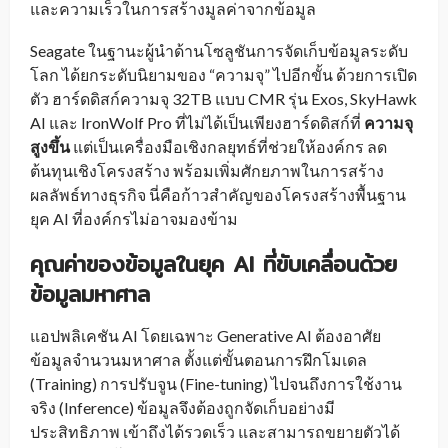
และความเร็วในการสร้างมูลค่าจากข้อมูล
Seagate ในฐานะผู้นำด้านโซลูชันการจัดเก็บข้อมูลระดับ
โลก ได้ยกระดับนิยามของ “ความจุ” ไปอีกขั้น ด้วยการเปิด
ตัว ฮาร์ดดิสก์ความจุ 32TB แบบ CMR รุ่น Exos, SkyHawk
AI และ IronWolf Pro ที่ไม่ได้เป็นเพียงฮาร์ดดิสก์ที่
ความจุ
สูงขึ้น
แต่เป็นเครื่องมือเชิงกลยุทธ์ที่ช่วยให้องค์กร ลด
ต้นทุนเชิงโครงสร้าง พร้อมเพิ่มศักยภาพในการสร้าง
ผลลัพธ์ทางธุรกิจ นี่คือก้าวสำคัญของโครงสร้างพื้นฐาน
ยุค AI ที่องค์กรไม่อาจมองข้าม
คุณค่าของข้อมูลในยุค AI ที่ขับเคลื่อนด้วย
ข้อมูลมหาศาล
แอปพลิเคชัน AI โดยเฉพาะ Generative AI ต้องอาศัย
ข้อมูลจำนวนมหาศาล ตั้งแต่ขั้นตอนการฝึกโมเดล
(Training) การปรับจูน (Fine-tuning) ไปจนถึงการใช้งาน
จริง (Inference) ข้อมูลจึงต้องถูกจัดเก็บอย่างมี
ประสิทธิภาพ เข้าถึงได้รวดเร็ว และสามารถขยายตัวได้