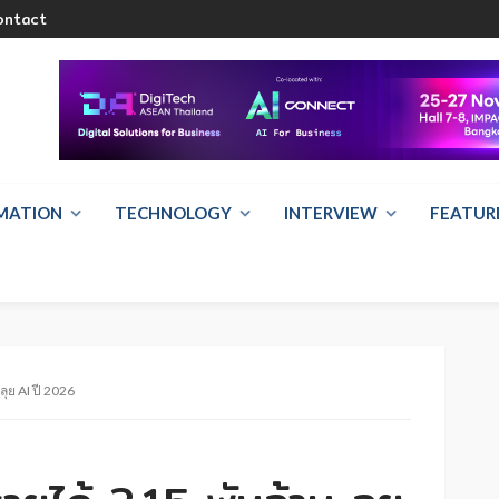
ontact
RMATION
TECHNOLOGY
INTERVIEW
FEATUR
ุย AI ปี 2026