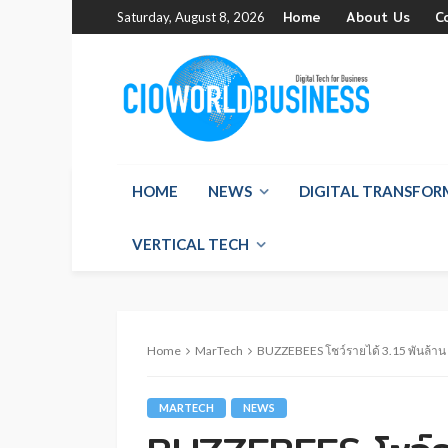
Home
About Us
C
Saturday, August 8, 2026
HOME
NEWS
DIGITAL TRANSFO
VERTICAL TECH
Home
MarTech
BUZZEBEES โชว์รายได้ 3.15 พันล้าน ล
MARTECH
NEWS