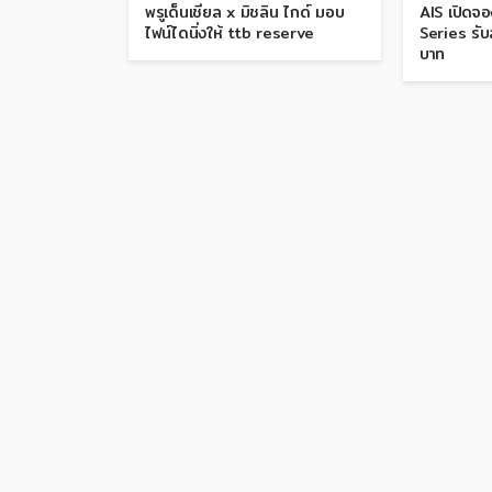
พรูเด็นเชียล x มิชลิน ไกด์ มอบ
AIS เปิดจ
ไฟน์ไดนิ่งให้ ttb reserve
Series รั
บาท