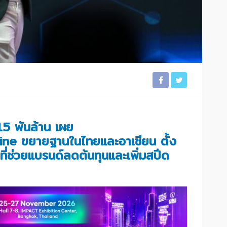
5 พันล้าน เผย
gine ขยายฐานในไทยและอาเซียน ตั้ง
ลที่ช่วยแบรนด์ลดต้นทุนและเพิ่มสปีด