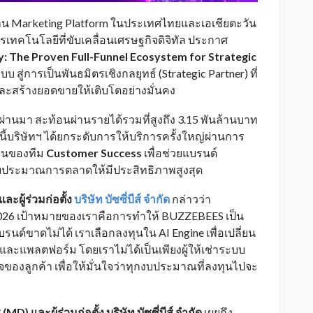
1 ด้าน Marketing Platform ในประเทศไทยและเอเชียตะวัน
เทคโนโลยีที่ขับเคลื่อนเศรษฐกิจดิจิทัล ประกาศ
: The Proven Full-Funnel Ecosystem for Strategic
บ สู่การเป็นพันธมิตรเชิงกลยุทธ์ (Strategic Partner) ที่
และสร้างยอดขายให้เติบโตอย่างมั่นคง
านมา สะท้อนผ่านรายได้รวมที่สูงถึง 3.15 พันล้านบาท
นี้บริษัทฯ ได้ยกระดับการให้บริการครั้งใหญ่ผ่านการ
งานของทีม
Customer Success
เพื่อช่วยแบรนด์
งบประมาณการตลาดให้มีประสิทธิภาพสูงสุด
ละผู้ร่วมก่อตั้ง
บริษัท บัซซี่บีส์ จำกัด
กล่าวว่า
26 เป้าหมายของเราคือการทำให้ BUZZEBEES เป็น
แบรนด์ขาดไม่ได้ เราเลือกลงทุนใน AI Engine เพื่อเปลี่ยน
ะแพลตฟอร์ม โดยเราไม่ได้เป็นเพียงผู้ให้เช่าระบบ
็จของลูกค้า เพื่อให้มั่นใจว่าทุกงบประมาณที่ลงทุนไปจะ
 (
MD) และผู้ร่วมก่อตั้ง บริษัท บัซซี่บีส์ จำกัด
เผยถึง