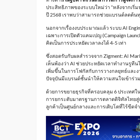
ประสิทธิภาพของระบบใหม่ว่า “หลังจากเริ่มน
ปี 2568 เราพบว่าสามารถช่วยแบรนด์ลดต้นท
นอกจากเรื่องงบประมาณแล้ว ระบบ AI Engi
เฉพาะการเปิดตัวแคมเปญ (Campaign Launch)
คิดเป็นการประหยัดเวลาลงได้ 4-5 เท่า
ซึ่งสอดรับกับผลสำรวจจาก Zigment: AI Mark
เห็นพ้องว่า AI ช่วยประหยัดเวลาทำงานรูทีนไ
เพิ่มขึ้นในการโฟกัสกับการวางกลยุทธ์และง
ปัจจุบันมีแบรนด์ชั้นนำให้ความสนใจเข้าร่
ด้วยการขยายธุรกิจที่ครอบคลุม 6 ประเทศใ
การยกระดับมาตรฐานการตลาดดิจิทัลไทยสู่เว
ลูกค้าเป็นศูนย์กลางและการเติบโตที่ไร้ขีดจำกั