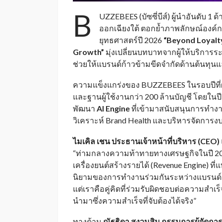
B
UZZEBEES (บัซซี่บีส์) ผู้นำอันดับ 
ออกเฉียงใต้ ตอกย้ำภาพลักษณ์องค์กร
ยุทธศาสตร์ปี 2026
“Beyond Loyalty
Growth”
มุ่งเปลี่ยนบทบาทจากผู้ให้บริการระบ
ช่วยให้แบรนด์ก้าวข้ามขีดจำกัดด้านต้นทุน
ความแข็งแกร่งของ BUZZEBEES ในรอบปีที่ผ่
และฐานผู้ใช้งานกว่า 200 ล้านบัญชี โดยในปี
พัฒนา
AI Engine
ที่เข้ามาสนับสนุนการทำ
วิเคราะห์ Brand Health และบริหารจัดการ
ไมเคิล เชน ประธานเจ้าหน้าที่บริหาร (
CEO) แ
“ท่ามกลางความท้าทายทางเศรษฐกิจในปี 20
เครื่องยนต์สร้างรายได้ (Revenue Engine) ที่
นิยามของการทำงานร่วมกันระหว่างแบรนด์แล
แต่เราคือคู่คิดที่ร่วมรับผิดชอบต่อความสำเร
นำมาซึ่งความสำเร็จที่จับต้องได้จริง”
ทางด้าน
ณัฐธิดา สงวนสิน กรรมการผู้จัดการ