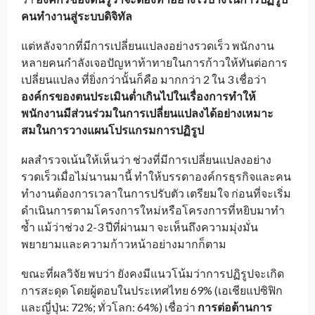
คนทำงานสู่ระบบดิจิทัล
แต่หลังจากที่มีการเปลี่ยนแปลงอย่างรวดเร็ว พนักงาน
หลายคนกำลังเจอปัญหาท้าทายในการก้าวให้ทันต่อการ
เปลี่ยนแปลง ที่ยิ่งกว่านั้นก็คือ มากกว่า 2 ใน 3 เชื่อว่า
องค์กรของตนประเมินต่ำเกินไปในเรื่องการทำให้
พนักงานมีส่วนร่วมในการเปลี่ยนแปลงได้อย่างเหมาะ
สมในการวางแผนโปรแกรมการปฏิรูป
ผลสำรวจเน้นให้เห็นว่า ช่วงที่มีการเปลี่ยนแปลงอย่าง
รวดเร็วเมื่อไม่นานมานี้ ทำให้บรรดาองค์กรธุรกิจและคน
ทำงานต้องการเวลาในการปรับตัว เตรียมใจ ก่อนที่จะเริ่ม
ดำเนินการตามโครงการใหม่หรือโครงการที่หยิบมาทำ
ซ้ำ แม้ว่าช่วง 2-3 ปีที่ผ่านมา จะเห็นถึงความมุ่งมั่น
พยายามและความก้าวหน้าอย่างมากก็ตาม
ขณะที่ผลวิจัย พบว่า ยังคงมีแนวโน้มว่าการปฏิรูปจะเกิด
การสะดุด โดยผู้ตอบในประเทศไทย 69% (เอเชียแปซิฟิก
และญี่ปุ่น: 72%; ทั่วโลก: 64%) เชื่อว่า
การต่อต้านการ