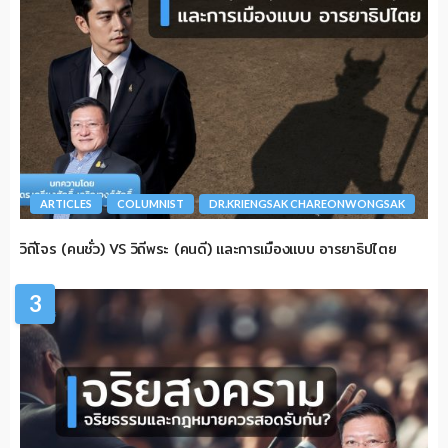
ARTICLES
COLUMNIST
DR.KRIENGSAK CHAREONWONGSAK
วิถีโจร (คนชั่ว) VS วิถีพระ (คนดี) และการเมืองแบบ อารยาธิปไตย
3