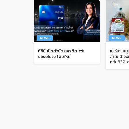
NEWS
NEWS
ทีทีบี เปิดตัวบัตรเครดิต ttb
เซเว่นฯ หน
absolute โฉมใหม่
ลำไย 3 จังห
กว่า 830 ต