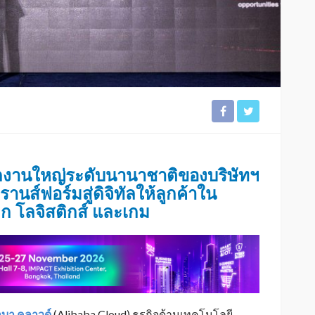
ักงานใหญ่ระดับนานาชาติของบริษัทฯ
รานส์ฟอร์มสู่ดิจิทัลให้ลูกค้าใน
ีก โลจิสติกส์ และเกม
าบา คลาวด์
(Alibaba Cloud) ธุรกิจด้านเทคโนโลยี