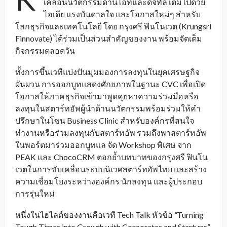
เคลื่อนนวัตกรรมด้านไอทีและดิจิทัล เต็มไปด้วย
ไอเดีย แรงบันดาลใจ และโอกาสใหม่ๆ สำหรับ
โลกธุรกิจและเทคโนโลยี โดย กรุงศรี ฟินโนเวต (Krungsri
Finnovate) ได้ร่วมเป็นส่วนสำคัญของงาน พร้อมจัดเต็ม
กิจกรรมตลอดวัน
ทั้งการขึ้นเวทีแบ่งปันมุมมองการลงทุนในยุคเศรษฐกิจ
ผันผวน การออกบูทแสดงศักยภาพในฐานะ CVC เพื่อเปิด
โอกาสให้ภาคธุรกิจเข้ามาพูดคุยหาความร่วมมือหรือ
ลงทุนในสตาร์ทอัพผู้นำด้านนวัตกรรมพร้อมร่วมให้คำ
ปรึกษาในโซน Business Clinic สำหรับองค์กรที่สนใจ
ทำงานหรือร่วมลงทุนกับสตาร์ทอัพ รวมถึงพาสตาร์ทอัพ
ในพอร์ตมาร่วมออกบูทแล จัด Workshop พิเศษ จาก
PEAK และ ChocoCRM ตอกย้ำบทบาทของกรุงศรี ฟินโน
เวตในการขับเคลื่อนระบบนิเวศสตาร์ทอัพไทย และสร้าง
ความเชื่อมโยงระหว่างองค์กร นักลงทุน และผู้ประกอบ
การรุ่นใหม่
หนึ่งในไฮไลต์ของงานคือเวที Tech Talk หัวข้อ
“
Turning
Tough Times into Growth with Corporates and Startups”