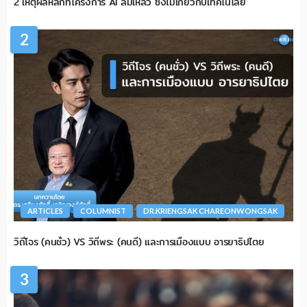
2 เหตุผลหลักที่โครงการ AI ล้มเหลว ซึ่งไม่เกี่ยวกับเทคโนโลยี
2
ARTICLES
COLUMNIST
DR.KRIENGSAK CHAREONWONGSAK
วิถีโจร (คนชั่ว) VS วิถีพระ (คนดี) และการเมืองแบบ อารยาธิปไตย
3