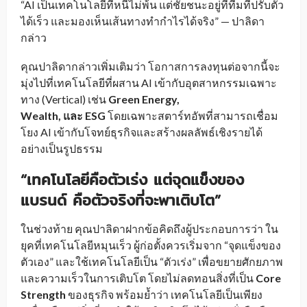
“AI เป็นเทคโนโลยีที่หนีไม่พ้น แต่ชัยชนะอยู่ที่ทีมที่ปรับตัว
ได้เร็ว และมองเห็นเส้นทางทำกำไรได้จริง” — ปาลิดา
กล่าว
คุณปาลิดากล่าวเพิ่มเติมว่า โอกาสการลงทุนต่อจากนี้จะ
มุ่งไปที่เทคโนโลยีที่ผสาน AI เข้ากับอุตสาหกรรมเฉพาะ
ทาง (Vertical) เช่น
Green Energy,
Wealth, และ ESG
โดยเฉพาะสตาร์ทอัพที่สามารถเชื่อม
โยง AI เข้ากับโจทย์ธุรกิจและสร้างผลลัพธ์เชิงรายได้
อย่างเป็นรูปธรรม
“เทคโนโลยีคือตัวเร่ง แต่จุดแข็งของ
แบรนด์ คือตัวจริงที่จะพาเติบโต”
ในช่วงท้าย คุณปาลิดาฝากข้อคิดถึงผู้ประกอบการว่า ใน
ยุคที่เทคโนโลยีหมุนเร็ว ผู้ก่อตั้งควรเริ่มจาก “จุดแข็งของ
ตัวเอง” และใช้เทคโนโลยีเป็น “ตัวเร่ง” เพื่อขยายศักยภาพ
และความเร็วในการเติบโต โดยไม่ลดทอนสิ่งที่เป็น
Core
Strength
ของธุรกิจ พร้อมย้ำว่า เทคโนโลยีเป็นเพียง