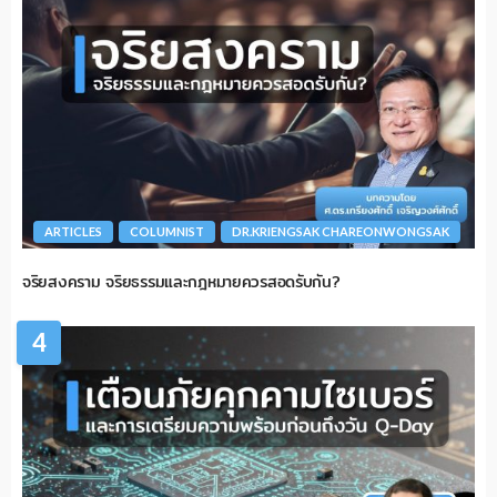
ARTICLES
COLUMNIST
DR.KRIENGSAK CHAREONWONGSAK
จริยสงคราม จริยธรรมและกฎหมายควรสอดรับกัน?
4