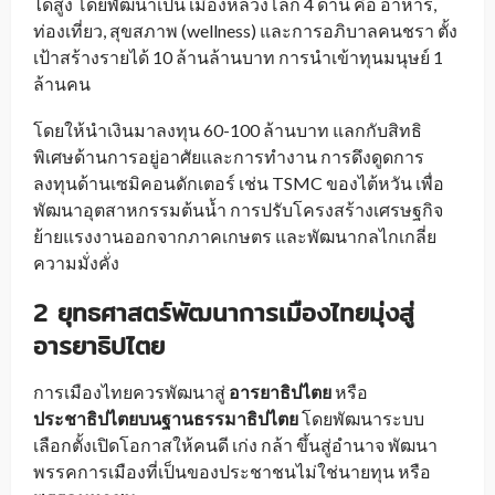
ได้สูง โดยพัฒนาเป็น เมืองหลวงโลก 4 ด้าน คือ อาหาร,
ท่องเที่ยว, สุขสภาพ (wellness) และการอภิบาลคนชรา ตั้ง
เป้าสร้างรายได้ 10 ล้านล้านบาท การนำเข้าทุนมนุษย์ 1
ล้านคน
โดยให้นำเงินมาลงทุน 60-100 ล้านบาท แลกกับสิทธิ
พิเศษด้านการอยู่อาศัยและการทำงาน การดึงดูดการ
ลงทุนด้านเซมิคอนดักเตอร์ เช่น TSMC ของไต้หวัน เพื่อ
พัฒนาอุตสาหกรรมต้นน้ำ การปรับโครงสร้างเศรษฐกิจ
ย้ายแรงงานออกจากภาคเกษตร และพัฒนากลไกเกลี่ย
ความมั่งคั่ง
2 ยุทธศาสตร์พัฒนาการเมืองไทยมุ่งสู่
อารยาธิปไตย
การเมืองไทยควรพัฒนาสู่
อารยาธิปไตย
หรือ
ประชาธิปไตยบนฐานธรรมาธิปไตย
โดยพัฒนาระบบ
เลือกตั้งเปิดโอกาสให้คนดี เก่ง กล้า ขึ้นสู่อำนาจ พัฒนา
พรรคการเมืองที่เป็นของประชาชนไม่ใช่นายทุน หรือ