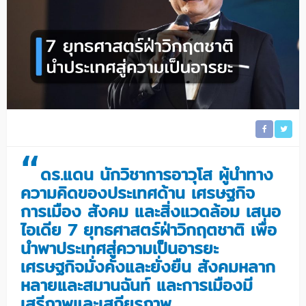
“
ดร.แดน นักวิชาการอาวุโส ผู้นำทาง
ความคิดของประเทศด้าน เศรษฐกิจ
การเมือง สังคม และสิ่งแวดล้อม เสนอ
ไอเดีย 7 ยุทธศาสตร์ฝ่าวิกฤตชาติ เพื่อ
นำพาประเทศสู่ความเป็นอารยะ
เศรษฐกิจมั่งคั่งและยั่งยืน สังคมหลาก
หลายและสมานฉันท์ และการเมืองมี
เสรีภาพและเสถียรภาพ