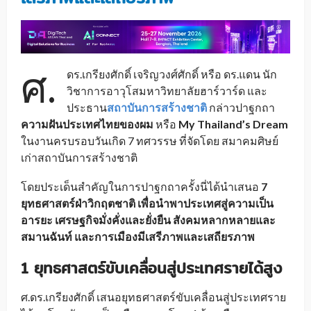
ศ.
ดร.เกรียงศักดิ์ เจริญวงศ์ศักดิ์ หรือ ดร.แดน นัก
วิชาการอาวุโสมหาวิทยาลัยฮาร์วาร์ด และ
ประธาน
สถาบันการสร้างชาติ
กล่าวปาฐกถา
ความฝันประเทศไทยของผม
หรือ
My Thailand’s Dream
ในงานครบรอบวันเกิด 7 ทศวรรษ ที่จัดโดย สมาคมศิษย์
เก่าสถาบันการสร้างชาติ
โดยประเด็นสำคัญในการปาฐกถาครั้งนี่ได้นำเสนอ
7
ยุทธศาสตร์ฝ่าวิกฤตชาติ เพื่อนำพาประเทศสู่ความเป็น
อารยะ เศรษฐกิจมั่งคั่งและยั่งยืน สังคมหลากหลายและ
สมานฉันท์ และการเมืองมีเสรีภาพและเสถียรภาพ
1 ยุทธศาสตร์ขับเคลื่อนสู่ประเทศรายได้สูง
ศ.ดร.เกรียงศักดิ์ เสนอยุทธศาสตร์ขับเคลื่อนสู่ประเทศราย