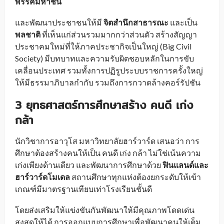
พรรคมหาชน
และพัฒนาประชาชนให้มี
จิตสำนึกสาธารณะ
และเป็น
พลชาติ
ที่เห็นแก่ส่วนรวมมากกว่าส่วนตัว สร้างสัญญา
ประชาคมใหม่ที่ให้ภาคประชากิจเป็นใหญ่ (Big Civil
Society) มีบทบาทและความรับผิดชอบหลักในการขับ
เคลื่อนประเทศ รวมทั้งการปฏิรูประบบราชการครั้งใหญ่
ให้มีธรรมาภิบาลกำกับ รวมถึงการกวาดล้างคอร์รัปชัน
3 ยุทธศาสตร์การศึกษาสร้าง คนดี เก่ง
กล้า
นักวิชาการอาวุโส มหาวิทยาลัยฮาร์วาร์ด เสนอว่า การ
ศึกษาต้องสร้างคนให้เป็น คนดี เก่ง กล้า ไม่ใช่เน้นความ
เก่งเพียงด้านเดียว และพัฒนาการศึกษาด้วย
ฟินแลนด์และ
ฮาร์วาร์ดโมเดล
สถานศึกษาทุกแห่งต้องยกระดับให้เข้า
เกณฑ์มีมาตรฐานเทียบเท่าโรงเรียนชั้นดี
โดยส่งเสริมให้แข่งขันกันพัฒนาให้มีคุณภาพโดดเด่น
สูงสุดให้ได้ การออกแบบการศึกษาเพื่อพัฒนาคนให้เต็ม