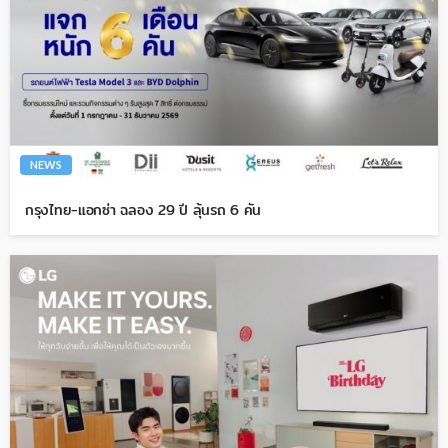
NEWS
กรุงไทย-แอกซ่า ฉลอง 29 ปี ลุ้นรถ 6 คัน