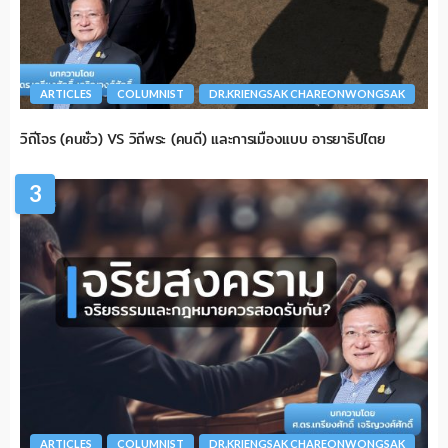
ARTICLES
COLUMNIST
DR.KRIENGSAK CHAREONWONGSAK
วิถีโจร (คนชั่ว) VS วิถีพระ (คนดี) และการเมืองแบบ อารยาธิปไตย
3
ARTICLES
COLUMNIST
DR.KRIENGSAK CHAREONWONGSAK