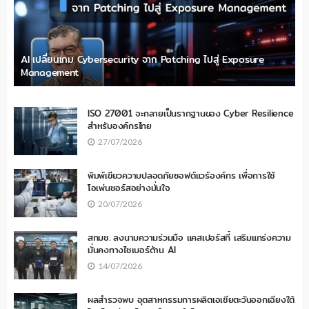
AI เปลี่ยนเกม Cybersecurity จาก Patching ไปสู่ Exposure
Management
ISO 27001 จะกลายเป็นรากฐานของ Cyber Resilience
สำหรับองค์กรไทย
27/07/2026
พิมพ์เขียวความปลอดภัยซอฟต์แวร์องค์กร เพื่อการใช้
โอเพ่นซอร์สอย่างมั่นใจ
20/07/2026
สกมช. ลงนามความร่วมมือ แคสเปอร์สกี้ เสริมแกร่งความ
มั่นคงทางไซเบอร์ด้าน AI
14/07/2026
ผลสำรวจพบ อุตสาหกรรมการผลิตเอเชียตะวันออกเฉียงใต้