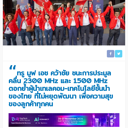
“
ทรู มูฟ เอช คว้าชัย ชนะการประมูล
คลื่น
2300 MHz
และ
1500 MHz
ตอกย้ำผู้นำเทเลคอม-เทคโนโลยีชั้นนำ
ของไทย ที่ไม่หยุดพัฒนา เพื่อความสุข
ของลูกค้าทุกคน