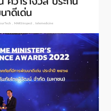
์ คว้ารางวัล ประกัน
ฒนาดีเด่น
nsurTech
MARS Inspect
telemedicine