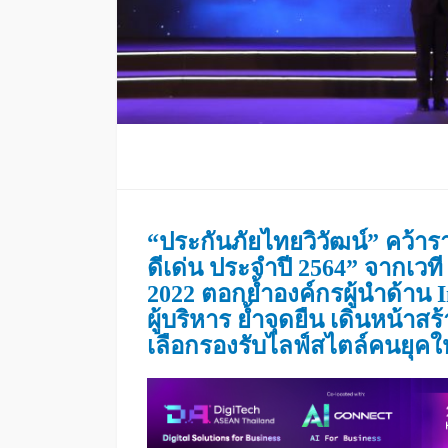
“ประกันภัยไทยวิวัฒน์” คว้าร
ดีเด่น ประจำปี 2564” จากเวท
2022 ตอกย้ำองค์กรผู้นำด้าน I
ผู้บริหาร ย้ำจุดยืน เดินหน้าส
เลือกรองรับไลฟ์สไตล์คนยุคใ