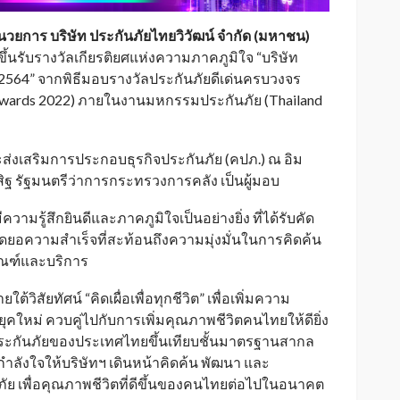
วยการ บริษัท ประกันภัยไทยวิวัฒน์ จำกัด (มหาชน)
ึ้นรับรางวัลเกียรติยศแห่งความภาคภูมิใจ “บริษัท
ี 2564” จากพิธีมอบรางวัลประกันภัยดีเด่นครบวงจร
e Awards 2022) ภายในงานมหกรรมประกันภัย (Thailand
งเสริมการประกอบธุรกิจประกันภัย (คปภ.) ณ อิม
ฐ รัฐมนตรีว่าการกระทรวงการคลัง เป็นผู้มอบ
วามรู้สึกยินดีและภาคภูมิใจเป็นอย่างยิ่ง ที่ได้รับคัด
็นสุดยอความสำเร็จที่สะท้อนถึงความมุ่งมั่นในการคิดค้น
ภัณฑ์และบริการ
ิสัยทัศน์ “คิดเผื่อเพื่อทุกชีวิต” เพื่อเพิ่มความ
ใหม่ ควบคู่ไปกับการเพิ่มคุณภาพชีวิตคนไทยให้ดียิ่ง
ระกันภัยของประเทศไทยขึ้นเทียบชั้นมาตรฐานสากล
างกำลังใจให้บริษัทฯ เดินหน้าคิดค้น พัฒนา และ
ัย เพื่อคุณภาพชีวิตที่ดีขึ้นของคนไทยต่อไปในอนาคต