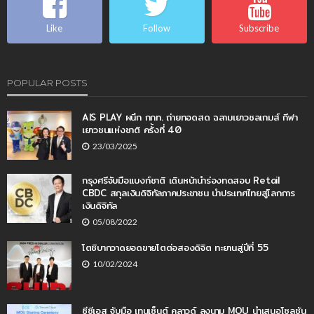
Like
Follow
Subscribe
POPULAR POSTS
AIS PLAY ผนึก กกท. ถ่ายทอดสด ฉลามเยาวชลเกมส์ กีฬา
เยาวชนแห่งชาติ ครั้งที่ 40
23/03/2025
กรุงศรีจับมือแบงก์ชาติ เดินหน้านำร่องทดสอบ Retail
CBDC สกุลเงินดิจิทัลภาคประชาชน นำประเทศไทยสู่โลกการ
เงินดิจิทัล
05/08/2022
โตชิบากวาดยอดขายโตต่อสองดิจิต ทะยานสู่ปีที่ 55
10/02/2024
ซีซีเอส จับมือ เทนเซ็นต์ คลาวด์ ลงนาม MOU นำเสนอโซลูชัน