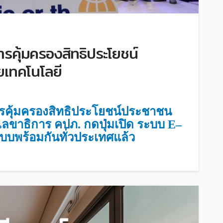
รคุ้มครองสิทธิประโยชน์
ยเทคโนโลยี
รคุ้มครองสิทธิประโยชน์ประชาชน
เลขาธิการ คปภ. กดปุ่มเปิด ระบบ
E–
แบบพร้อมกันทั่วประเทศแล้ว