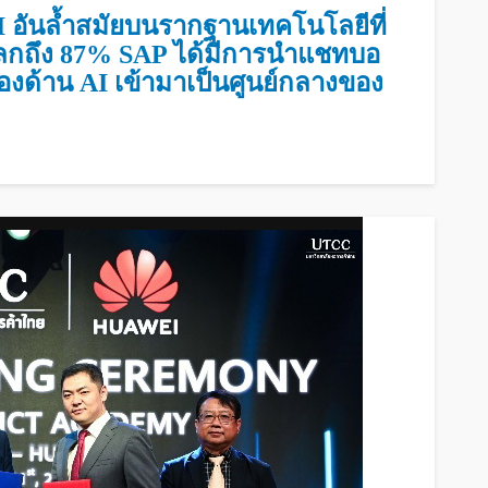
I อันล้ำสมัยบนรากฐานเทคโนโลยีที่
วโลกถึง 87% SAP ได้มีการนำแชทบอ
ำร่องด้าน AI เข้ามาเป็นศูนย์กลางของ