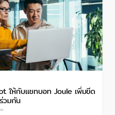
t ให้กับแชทบอท Joule เพิ่มขีด
่วมกัน
WS