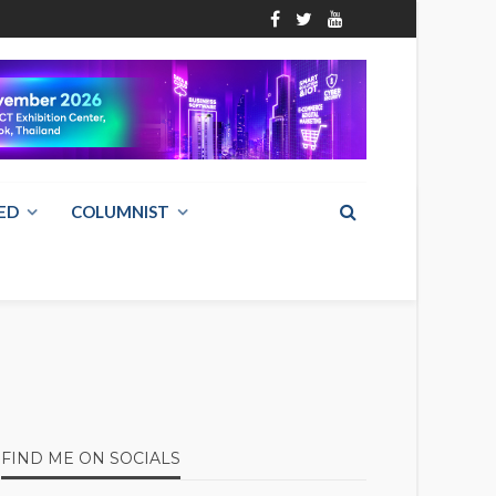
ED
COLUMNIST
FIND ME ON SOCIALS