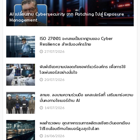
AI เปลี่ยนเกม Cybersecurity จาก Patching ไปสู่ Exposure
Management
ISO 27001 จะกลายเป็นรากฐานของ Cyber
Resilience สำหรับองค์กรไทย
27/07/2026
พิมพ์เขียวความปลอดภัยซอฟต์แวร์องค์กร เพื่อการใช้
โอเพ่นซอร์สอย่างมั่นใจ
20/07/2026
สกมช. ลงนามความร่วมมือ แคสเปอร์สกี้ เสริมแกร่งความ
มั่นคงทางไซเบอร์ด้าน AI
14/07/2026
ผลสำรวจพบ อุตสาหกรรมการผลิตเอเชียตะวันออกเฉียง
ใต้โดนโจมตีทางไซเบอร์สูงสุดในโลก
26/06/2026