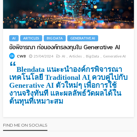
AI
ARTICLES
BIG DATA
GENERATIVE AI
ข้อพิจารณา ก่อนองค์กรลงทุนใน Generative AI
25/04/2024
AI
Articles
Big Data
Generative AI
CWB
“
Blendata แนะะนำ
องค์กรพิจารณา
เทคโนโลยี Traditional AI ควบคู่ไปกับ
Generative AI ตัวใหม่ๆ เพื่อการใช้
งานจริงทันที และผลลัพธ์วัดผลได้ใน
ต้นทุนที่เหมาะสม
FIND ME ON SOCIALS