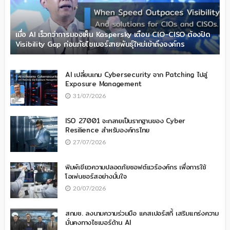
เมื่อ AI เร็วกว่าการมองเห็น Kaspersky เตือน CIO-CISO ต้องปิด
Visibility Gap ก่อนภัยไซเบอร์สายพันธุ์ใหม่เข้าถึงองค์กร
AI เปลี่ยนเกม Cybersecurity จาก Patching ไปสู่
Exposure Management
31/07/2026
ISO 27001 จะกลายเป็นรากฐานของ Cyber
Resilience สำหรับองค์กรไทย
27/07/2026
พิมพ์เขียวความปลอดภัยซอฟต์แวร์องค์กร เพื่อการใช้
โอเพ่นซอร์สอย่างมั่นใจ
20/07/2026
สกมช. ลงนามความร่วมมือ แคสเปอร์สกี้ เสริมแกร่งความ
มั่นคงทางไซเบอร์ด้าน AI