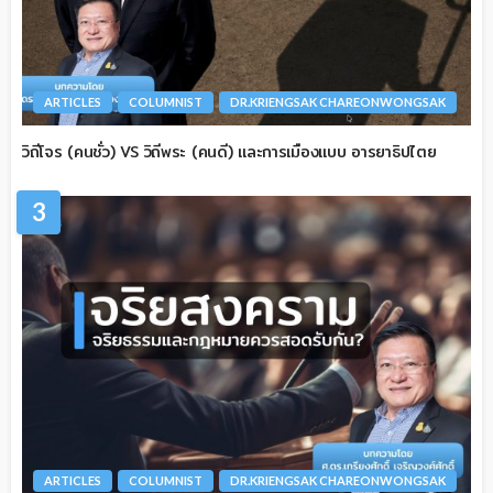
ARTICLES
COLUMNIST
DR.KRIENGSAK CHAREONWONGSAK
วิถีโจร (คนชั่ว) VS วิถีพระ (คนดี) และการเมืองแบบ อารยาธิปไตย
3
ARTICLES
COLUMNIST
DR.KRIENGSAK CHAREONWONGSAK