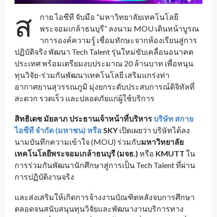
ส
กาย ไอซีที จับมือ “มหาวิทยาลัยเทคโนโลยี
พระจอมเกล้าธนบุรี” ลงนาม MOU เดินหน้าบูรณ
าการองค์ความรู้ เชื่อมทักษะจากห้องเรียนสู่การ
ปฏิบัติจริง พัฒนา Tech Talent รุ่นใหม่ขับเคลื่อนอนาคต
ประเทศ พร้อมเตรียมงบประมาณ 20 ล้านบาท เพื่อหนุน
ทุนวิจัย-ร่วมกันพัฒนาเทคโนโลยี เสริมแกร่งท่า
อากาศยานสุวรรณภูมิ มุ่งยกระดับประสบการณ์ดิจิทัลที่
สะดวก รวดเร็ว และปลอดภัยแก่ผู้ใช้บริการ
สิทธิเดช มัยลาภ ประธานเจ้าหน้าที่บริหาร
บริษัท สกาย
ไอซีที จำกัด (มหาชน) หรือ
SKY
เปิดเผยว่า บริษัทได้ลง
นามบันทึกความเข้าใจ (MOU) ร่วมกับ
มหาวิทยาลัย
เทคโนโลยีพระจอมเกล้าธนบุรี
(มจธ.)
หรือ
KMUTT
ใน
การร่วมกันพัฒนานักศึกษาสู่การเป็น Tech Talent ที่ผ่าน
การปฏิบัติงานจริง
และส่งเสริมให้เกิดการจ้างงานบัณฑิตหลังจบการศึกษา
ตลอดจนสนับสนุนทุนวิจัยและพัฒนางานบริการทาง