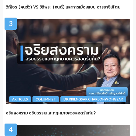
วิถีโจร (คนชั่ว) VS วิถีพระ (คนดี) และการเมืองแบบ อารยาธิปไตย
3
ARTICLES
COLUMNIST
DR.KRIENGSAK CHAREONWONGSAK
จริยสงคราม จริยธรรมและกฎหมายควรสอดรับกัน?
4