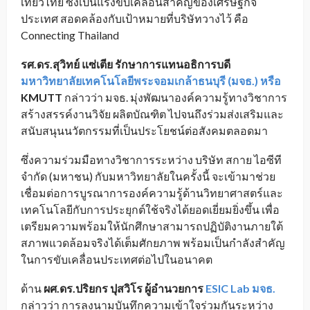
เที่ยวไทย ซึ่งเป็นแรงขับเคลื่อนสำคัญของเศรษฐกิจ
ประเทศ สอดคล้องกับเป้าหมายที่บริษัทวางไว้ คือ
Connecting Thailand
รศ.ดร.สุวิทย์ แซ่เตีย รักษาการแทนอธิการบดี
มหาวิทยาลัยเทคโนโลยีพระจอมเกล้าธนบุรี (มจธ.) หรือ
KMUTT
กล่าวว่า มจธ. มุ่งพัฒนาองค์ความรู้ทางวิชาการ
สร้างสรรค์งานวิจัย ผลิตบัณฑิต ไปจนถึงร่วมส่งเสริมและ
สนับสนุนนวัตกรรมที่เป็นประโยชน์ต่อสังคมตลอดมา
ซึ่งความร่วมมือทางวิชาการระหว่าง บริษัท สกาย ไอซีที
จำกัด (มหาชน) กับมหาวิทยาลัยในครั้งนี้ จะเข้ามาช่วย
เชื่อมต่อการบูรณาการองค์ความรู้ด้านวิทยาศาสตร์และ
เทคโนโลยีกับการประยุกต์ใช้จริงได้ยอดเยี่ยมยิ่งขึ้น เพื่อ
เตรียมความพร้อมให้นักศึกษาสามารถปฏิบัติงานภายใต้
สภาพแวดล้อมจริงได้เต็มศักยภาพ พร้อมเป็นกำลังสำคัญ
ในการขับเคลื่อนประเทศต่อไปในอนาคต
ด้าน
ผศ.ดร.ปริยกร ปุสวิโร ผู้อำนวยการ
ESIC Lab มจธ.
กล่าวว่า การลงนามบันทึกความเข้าใจร่วมกันระหว่าง