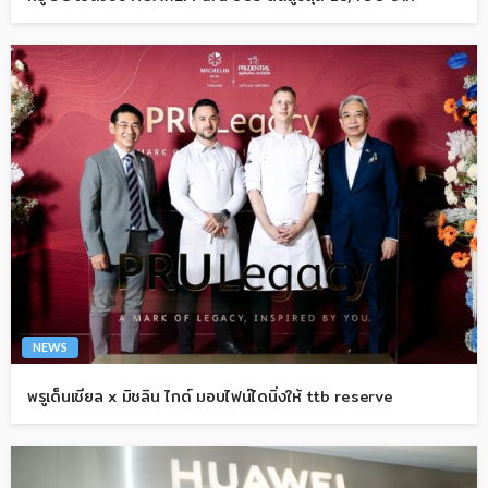
NEWS
พรูเด็นเชียล x มิชลิน ไกด์ มอบไฟน์ไดนิ่งให้ ttb reserve