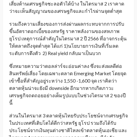
เสี่ยงด้านเศรษฐกิจชะลอตัวได้บ้าง ในไตรมาส 2 เราคาด
ว่าจะเห็นสัญญาณของเศรษฐกิจและกำไรผ่านจุดต่ำสุด
รวมถึงความเสี่ยงของการส่งผ่านผลกระทบจากการปรับ
ขึ้นอัตราดอกเบี้ยของสหรัฐ ราคาพลังงานของสหภาพ
ยุโรป เหตุการณ์สำคัญในไตรมาส 2 ปี 2566 ที่อาจกระตุ้น
ให้ตลาดถึงจุดต่ำสุด ได้แก่ 1)นโยบายการเงินที่เริ่มลด
ระดับการตึงตัว 2) Real yield กลับมาเป็นบวก
ซึ่งหมายความว่าดอลล่าร์จะอ่อนค่าลง ซึ่งจะส่งผลดีต่อ
สินทรัพย์เสี่ยง โดยเฉพาะตลาด Emerging Market โดยจุด
เข้าซื้อที่สำคัญอยู่ระหว่าง 1,550 -1,600 จุด เราคิดว่า
ตลาดหุ้นน่าจะยังมี downside อีกมากหากเกิดภาวะ
เศรษฐกิจถดถอยอย่างเต็มรูปแบบในช่วงไตรมาส 2 ของปี
นี้
ส่วนในไตรมาส 3 ตลาดหุ้นไทยรับประโยชน์จากเศรษฐกิจ
ในประเทศที่เติบโตได้ดีกว่าสหรัฐ ยุโรป รวมถึงได้รับ
ประโยชน์จากเงินทุนต่างชาติไหลเข้าตลาดหุ้นเอเชีย และ