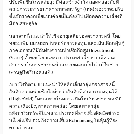
ปรับเพิ่มขึ้นในระดับสูง มีค่อนข้างจำกัด สอดคล้องกับที่
คณะกรรมการธนาคารกลางสหรัฐฯ (เฟด) มองว่าจะปรับ
ขึ้นอัตราดอกเบี้ยแบบค่อยเป็นค่อยไป เพื่อลดความเสี่ยงที่
มีต่อเศรษฐกิจ
นอกจากนี้ แนะนำให้เพิ่มอายุเฉลี่ยของตราสารหนี้ โดย
ทยอยเพิ่ม Duration ในพอร์ตการลงทุน และเน้นเลือกหุ้นกู้
ภาคเอกชนที่มีอันดับความน่าเชื่อถือสูง (Investment
Grade) ทั้งของไทยและต่างประเทศ เนื่องจากมีความ
สามารถในการชำระหนี้และจ่ายดอกเบี้ยได้ แม้ในช่วง
เศรษฐกิจเริ่มชะลอตัว
อย่างไรก็ตาม ยังแนะนำให้หลีกเลี่ยงกลุ่มตราสารหนี้
อันดับความน่าเชื่อถือต่ำกว่าอันดับที่สามารถลงทุนได้
(High Yield) โดยเฉพาะในตลาดเกิดใหม่บางประเทศ ที่มี
ความเสี่ยงปัญหาสภาพคล่อง โดยเฉพาะกลุ่ม
อสังหาริมทรัพย์ในหลายประเทศที่อาจเสี่ยงผิดนัดชำระ
หนี้ เช่น จีน รวมถึงความเสี่ยง Refinancing ในหุ้นกู้ที่จะ
ครบกำหนด