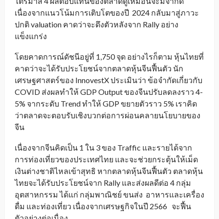
ไตรมาส 4 ผลตอบแทนของตลาดดูเหมือนจะมีจำกัด
เนื่องจากแนวโน้มการเติบโตของปี 2024 กลับมาสู่ภาวะ
ปกติ valuation คาดว่าจะดึงตัวหลังจาก Rally อย่าง
แข็งแกร่ง
โดยคาดการณ์ดัชนีอยู่ที่ 1,750 จุด อย่างไรก็ตาม หุ้นไทยที่
คาดว่าจะได้รับประโยชน์จากตลาดหุ้นจีนฟื้นตัว นัก
เศรษฐศาสตร์ของ InnovestX ประเมินว่า ข้อจำกัดเกี่ยวกับ
COVID ส่งผลทำให้ GDP Output ของจีนปรับลดลงราว 4-
5% จากระดับ Trend ทำให้ GDP ขยายตัวราว 5% เราคิด
ว่าตลาดจะตอบรับเชิงบวกต่อการผ่อนคลายนโยบายของ
จีน
เนื่องจากจีนคิดเป็น 1 ใน 3 ของ Traffic และรายได้จาก
การท่องเที่ยวของประเทศไทย และจะช่วยกระตุ้นให้เม็ด
เงินต่างชาติไหลเข้าสุทธิ หากตลาดหุ้นจีนฟื้นตัว ตลาดหุ้น
ไทยจะได้รับประโยชน์จาก Rally และส่งผลดีต่อ 4 กลุ่ม
อุตสาหกรรม ได้แก่ กลุ่มพาณิชย์ ขนส่ง อาหารและเครื่อง
ดื่ม และท่องเที่ยว เนื่องจากเศรษฐกิจในปี 2566 จะฟื้น
ตัวอย่างต่อเนื่อง