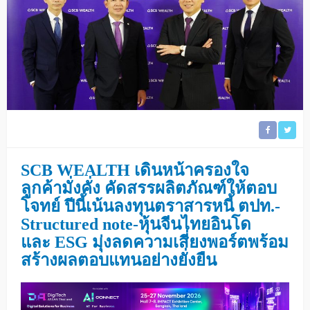
SCB WEALTH
เดินหน้าครองใจ
ลูกค้ามั่งคั่ง คัดสรรผลิตภัณฑ์ให้ตอบ
โจทย์
ปีนี้เน้นลงทุนตราสารหนี้ ตปท
.-
Structured note-
หุ้นจีนไทยอินโด
และ
ESG
มุ่งลดความเสี่ยงพอร์ตพร้อม
สร้างผลตอบแทนอย่างยั่งยืน