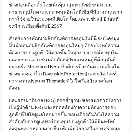
ช่วงก่อนเลือกตั้ง โดยเน้นหุ้นกลุ่มพาณิชย์ ขนส่ง และ
สาธารณูปโภค และตลาดหุ้นอินโดนีเซีย ที่มีแรงหนุนจาก
การใช้จ่ายในประเทศที่เติบโต โดยเฉพาะช่วง 1 ปีก่อนที่
จะมีการเลือกตั้งต้นปี 2567
สำหรับการพัฒนาผลิตภัณฑ์การลงทุนในปีนี้ จะยังคงมุ่ง
มั่นนำเสนอผลิตภัณฑ์การลงทุนใหม่ๆ ที่ตอบโจทย์ความ
ต้องการของลูกค้าให้มากขึ้น ในทุกภาวการณ์ลงทุนใน
แต่ละช่วงเวลา เช่น ผลิตภัณฑ์ประเภทหุ้นกู้ที่มีอนุพันธ์
แฝง หรือ Structured Note ซึ่งมีการป้องกันความเสี่ยงใน
ช่วงขาลงเอาไว้ (Downside Protection) และผลิตภัณฑ์
การลงทุนประเภท Thematic ที่ใส่ใจเรื่องสิ่งแวดล้อม
สังคม
และธรรมาภิบาล (ESG) ตอกย้ำฐานะของธนาคารในการ
เป็นผู้นำด้าน ESG และสอดคล้องกับความต้องการของ
ลูกค้าที่ใส่ใจดูแลโลกมากขึ้น ขณะเดียวกันก็ยังให้ความ
สำคัญกับการดูแลพอร์ตลงทุนของลูกค้าให้มีสินทรัพย์
ลงทุนหลากหลายมากขึ้น เพื่อเพิ่มโอกาสในการสร้างผล