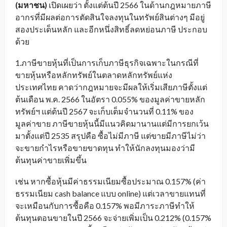
(มหาชน)
เปิดเผยว่า ตั้งแต่ต้นปี 2566 ในด้านกฎหมายภาษี
อากรที่มีผลต่อการตัดสินใจลงทุนในทรัพย์สินต่างๆ มีอยู่
สองประเด็นหลัก และอีกหนึ่งสิทธิ์ลดหย่อนภาษี ประกอบ
ด้วย
1.ภาษีขายหุ้นที่เป็นการเก็บภาษีธุรกิจเฉพาะในกรณีที่
ขายหุ้นหรือหลักทรัพย์ในตลาดหลักทรัพย์แห่ง
ประเทศไทย คาดว่ากฎหมายจะมีผลให้เริ่มเสียภาษีตั้งแต่
ต้นเดือน พ.ค. 2566 ในอัตรา 0.055% ของมูลค่าขายหลัก
ทรัพย์ฯ แต่ต้นปี 2567 จะเก็บเต็มจำนวนที่ 0.11% ของ
มูลค่าขาย ภาษีขายหุ้นนี้มีแนวคิดมานานแต่มีการยกเว้น
มาตั้งแต่ปี 2535 สรุปคือ ซื้อไม่มีภาษี แต่ขายมีภาษีไม่ว่า
จะขายกำไรหรือขายขาดทุน ทำให้นักลงทุนมองว่ามี
ต้นทุนค่าขายเพิ่มขึ้น
เช่น หากซื้อหุ้นมีค่าธรรมเนียมซื้อประมาณ 0.157% (ค่า
ธรรมเนียม cash balance แบบ online) แต่เวลาขายแทนที่
จะเหมือนกับการซื้อคือ 0.157% พอมีภาระภาษีทำให้
ต้นทุนตอนขายในปี 2566 จะจ่ายเพิ่มเป็น 0.212% (0.157%