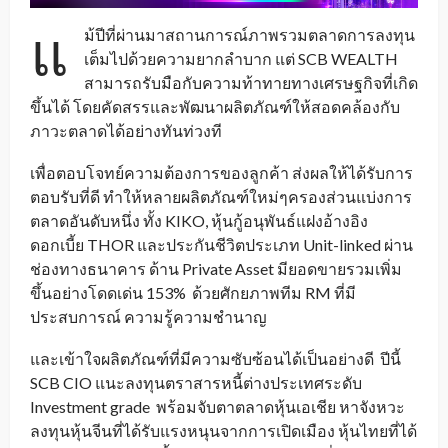
แ
ม้ปีที่ผ่านมาสถานการณ์ภาพรวมตลาดการลงทุน
เต็มไปด้วยความยากลำบาก แต่ SCB WEALTH
สามารถรับมือกับความท้าทายทางเศรษฐกิจที่เกิด
ขึ้นได้ โดยคัดสรรและพัฒนาผลิตภัณฑ์ให้สอดคล้องกับ
ภาวะตลาดได้อย่างทันท่วงที
เพื่อตอบโจทย์ความต้องการของลูกค้า ส่งผลให้ได้รับการ
ตอบรับที่ดี ทำให้หลายผลิตภัณฑ์ใหม่ๆครองส่วนแบ่งการ
ตลาดอันดับหนึ่ง ทั้ง KIKO, หุ้นกู้อนุพันธ์แฝงอ้างอิง
ดอกเบี้ย THOR และประกันชีวิตประเภท Unit-linked ผ่าน
ช่องทางธนาคาร ด้าน Private Asset มียอดขายรวมเพิ่ม
ขึ้นอย่างโดดเด่น 153% ด้วยศักยภาพทีม RM ที่มี
ประสบการณ์ ความรู้ความชำนาญ
และเข้าใจผลิตภัณฑ์ที่มีความซับซ้อนได้เป็นอย่างดี ปีนี้
SCB CIO แนะลงทุนตราสารหนี้ต่างประเทศระดับ
Investment grade พร้อมจับตาตลาดหุ้นเอเชีย หาจังหวะ
ลงทุนหุ้นจีนที่ได้รับแรงหนุนจากการเปิดเมือง หุ้นไทยที่ได้