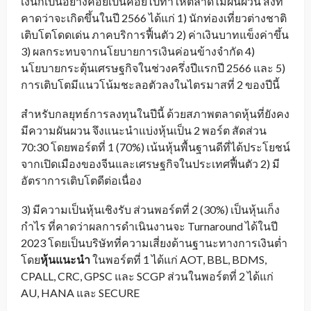
เงินก็เป็นอย่างค่อยเป็นค่อยไปทำให้ตลาดไม่ผันผวน สิ่งที่
คาดว่าจะเกิดขึ้นในปี 2566 ได้แก่ 1) นักท่องเที่ยวต่างชาติ
เติบโตโดดเด่น ภาคบริการฟื้นตัว 2) ค่าเงินบาทแข็งค่าขึ้น
3) ผลกระทบจากนโยบายการเงินค่อนข้างจำกัด 4)
นโยบายกระตุ้นเศรษฐกิจในช่วงครึ่งปีแรกปี 2566 และ 5)
การเติบโตมีแนวโน้มชะลอตัวลงในไตรมาสที่ 2 ของปีนี้
สำหรับกลยุทธ์การลงทุนในปีนี้ ด้วยสภาพตลาดหุ้นที่ยังคง
มีความผันผวน จึงแนะนำแบ่งหุ้นเป็น 2 พอร์ต สัดส่วน
70:30 โดยพอร์ตที่ 1 (70%) เน้นหุ้นพื้นฐานดีที่ได้ประโยชน์
จากเปิดเมืองของจีนและเศรษฐกิจในประเทศฟื้นตัว 2) มี
อัตราการเติบโตดีต่อเนื่อง
3) มีความเป็นหุ้นเชิงรับ ส่วนพอร์ตที่ 2 (30%) เป็นหุ้นเก็ง
กำไร ที่คาดว่าผลการดำเนินงานจะ Turnaround ได้ในปี
2023 โดยเป็นบริษัทที่ความเสี่ยงด้านฐานะทางการเงินต่ำ
โดย
หุ้นแนะนำ
ในพอร์ตที่ 1 ได้แก่ AOT, BBL, BDMS,
CPALL, CRC, GPSC และ SCGP ส่วนในพอร์ตที่ 2 ได้แก่
AU, HANA และ SECURE