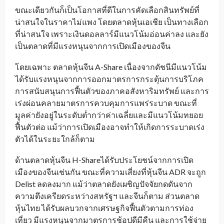
ขณะเดียวกันก็เป็นโอกาสที่ดีในการคัดเลือกสินทรัพย์ที่
น่าสนใจในราคาไม่แพง โดยตลาดหุ้นเอเชีย เป็นทางเลือก
ที่น่าสนใจ เพราะเงินดอลลาร์มีแนวโน้มอ่อนค่าลง และยัง
เป็นตลาดที่มีแรงหนุนจากการเปิดเมืองของจีน
โดยเฉพาะ ตลาดหุ้นจีน A-Share เนื่องจากดัชนีมีแนวโน้ม
ได้รับแรงหนุนจากการออกมาตรการกระตุ้นการบริโภค
การสนับสนุนการฟื้นตัวของภาคอสังหาริมทรัพย์ และการ
เร่งผ่อนคลายมาตรการควบคุมการแพร่ระบาด ขณะที่
มูลค่ายังอยู่ในระดับต่ำกว่าค่าเฉลี่ยและมีแนวโน้มทยอย
ฟื้นตัวต่อ แม้ว่าการเปิดเมืองอาจทำให้เกิดการระบาดเร่ง
ตัวได้ในระยะใกล้ก็ตาม
ด้านตลาดหุ้นจีน H-Shareได้รับประโยชน์จากการเปิด
เมืองของจีนเช่นกัน ขณะที่ความเสี่ยงที่หุ้นจีน ADR จะถูก
Delist ลดลงมาก แม้ว่าตลาดยังเผชิญปัจจัยกดดันจาก
ความตึงเครียดระหว่างสหรัฐฯ และจีนก็ตาม ส่วนตลาด
หุ้นไทย ได้รับผลบวกจากเศรษฐกิจฟื้นตัวตามการท่อง
เที่ยว มีแรงหนุนจากมาตรการช้อปดีมีคืน และการใช้จ่าย