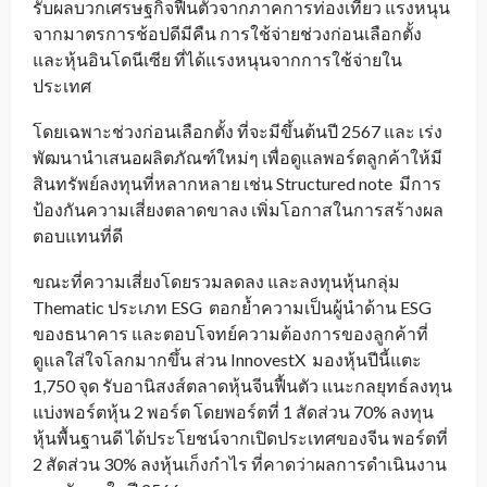
รับผลบวกเศรษฐกิจฟื้นตัวจากภาคการท่องเที่ยว แรงหนุน
จากมาตรการช้อปดีมีคืน การใช้จ่ายช่วงก่อนเลือกตั้ง
และหุ้นอินโดนีเซีย ที่ได้แรงหนุนจากการใช้จ่ายใน
ประเทศ
โดยเฉพาะช่วงก่อนเลือกตั้ง ที่จะมีขึ้นต้นปี 2567 และ เร่ง
พัฒนานำเสนอผลิตภัณฑ์ใหม่ๆ เพื่อดูแลพอร์ตลูกค้าให้มี
สินทรัพย์ลงทุนที่หลากหลาย เช่น Structured note มีการ
ป้องกันความเสี่ยงตลาดขาลง เพิ่มโอกาสในการสร้างผล
ตอบแทนที่ดี
ขณะที่ความเสี่ยงโดยรวมลดลง และลงทุนหุ้นกลุ่ม
Thematic ประเภท ESG ตอกย้ำความเป็นผู้นำด้าน ESG
ของธนาคาร และตอบโจทย์ความต้องการของลูกค้าที่
ดูแลใส่ใจโลกมากขึ้น ส่วน InnovestX มองหุ้นปีนี้แตะ
1,750 จุด รับอานิสงส์ตลาดหุ้นจีนฟื้นตัว แนะกลยุทธ์ลงทุน
แบ่งพอร์ตหุ้น 2 พอร์ต โดยพอร์ตที่ 1 สัดส่วน 70% ลงทุน
หุ้นพื้นฐานดี ได้ประโยชน์จากเปิดประเทศของจีน พอร์ตที่
2 สัดส่วน 30% ลงหุ้นเก็งกำไร ที่คาดว่าผลการดำเนินงาน