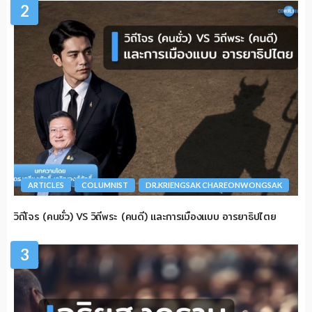
2
ARTICLES
COLUMNIST
DR.KRIENGSAK CHAREONWONGSAK
วิถีโจร (คนชั่ว) VS วิถีพระ (คนดี) และการเมืองแบบ อารยาธิปไตย
3