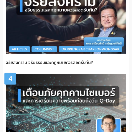
ARTICLES
COLUMNIST
DR.KRIENGSAK CHAREONWONGSAK
จริยสงคราม จริยธรรมและกฎหมายควรสอดรับกัน?
4