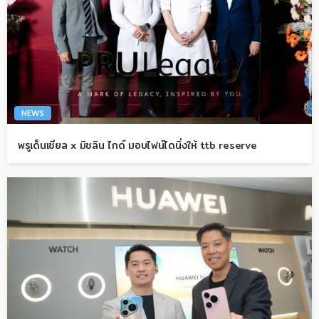
NEWS
พรูเด็นเชียล x มิชลิน ไกด์ มอบไฟน์ไดนิ่งให้ ttb reserve