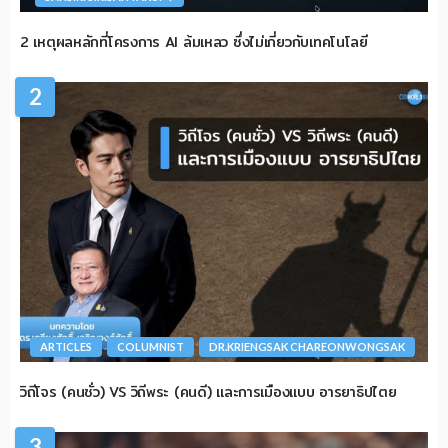
2 เหตุผลหลักที่โครงการ AI ล้มเหลว ซึ่งไม่เกี่ยวกับเทคโนโลยี
2
ARTICLES
COLUMNIST
DR.KRIENGSAK CHAREONWONGSAK
วิถีโจร (คนชั่ว) VS วิถีพระ (คนดี) และการเมืองแบบ อารยาธิปไตย
3