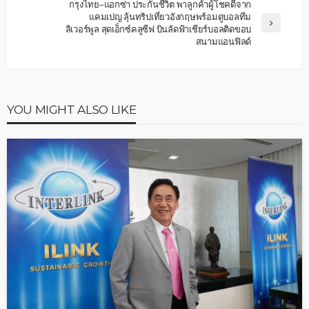
กรุงไทย–แอกซ่า ประกันชีวิต พาลูกค้าผู้โชคดีจาก
แคมเปญ ลุ้นทริปเที่ยวอังกฤษพร้อมดูบอลทีม
ลิเวอร์พูล สุดเอ็กซ์คลูซีฟ บินลัดฟ้าเชียร์บอลติดขอบ
สนามแอนฟิลด์
YOU MIGHT ALSO LIKE