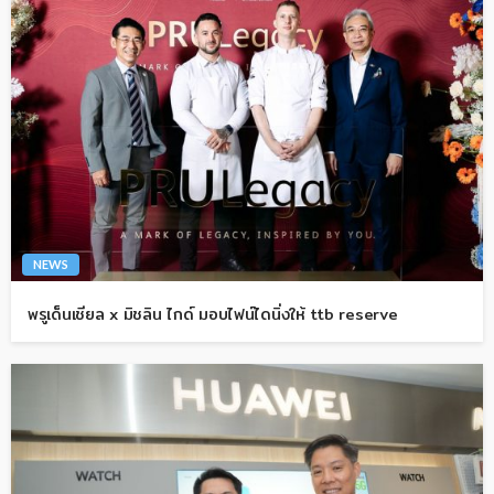
NEWS
พรูเด็นเชียล x มิชลิน ไกด์ มอบไฟน์ไดนิ่งให้ ttb reserve