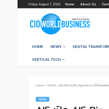
Home
About Us
Con
Friday, August 7, 2026
HOME
NEWS
DIGITAL TRANSFO
VERTICAL TECH
Home
NEWS
AIS เปิด AIS Biz App Mart มาร์เก็ตเพลสซอ
NEWS