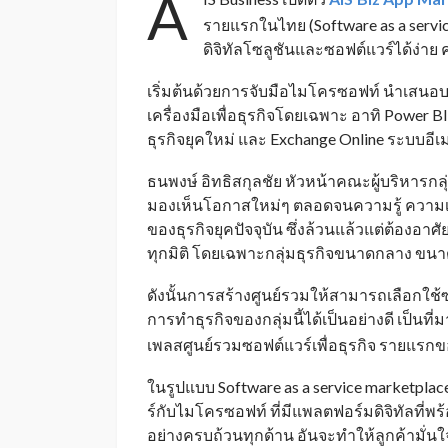
A
_
รายแรกในไทย (Software as a servi
ดิจิทัลโซลูชันและซอฟต์แวร์ได้ง่าย 
เริ่มต้นด้วยการจับมือไมโครซอฟท์ นำเสนอบ
เครื่องมือเพื่อธุรกิจโดยเฉพาะ อาทิ Power
ธุรกิจยุคใหม่ และ Exchange Online ระบบอี
ธนพงษ์ อิทธิสกุลชัย หัวหน้าคณะผู้บริหารกล
มองเห็นโอกาสใหม่ๆ ตลอดจนความรู้ ความเข
ของธุรกิจยุคปัจจุบัน ซึ่งล้วนแล้วแต่ต้องอา
ทุกมิติ โดยเฉพาะกลุ่มธุรกิจขนาดกลาง ขนาด
ดังนั้นการสร้างศูนย์รวมให้สามารถเลือกใช
การทำธุรกิจของกลุ่มนี้ได้เป็นอย่างดี เป็นท
เพลสศูนย์รวมซอฟต์แวร์เพื่อธุรกิจ รายแรก
ในรูปแบบ Software as a service marketplace
ร์กับไมโครซอฟท์ ที่มีแพลตฟอร์มดิจิทัลท
อย่างครบถ้วนทุกด้าน อันจะทำให้ลูกค้ามั่นใ