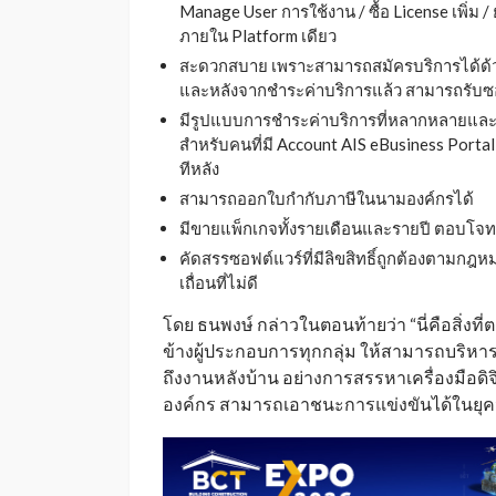
Manage User การใช้งาน / ซื้อ License เพิ่ม 
ภายใน Platform เดียว
สะดวกสบาย เพราะสามารถสมัครบริการได้ด้ว
และหลังจากชำระค่าบริการแล้ว สามารถรับซอ
มีรูปแบบการชำระค่าบริการที่หลากหลายและ
สำหรับคนที่มี Account AIS eBusiness Porta
ทีหลัง
สามารถออกใบกำกับภาษีในนามองค์กรได้
มีขายแพ็กเกจทั้งรายเดือนและรายปี ตอบโจท
คัดสรรซอฟต์แวร์ที่มีลิขสิทธิ์ถูกต้องตามก
เถื่อนที่ไม่ดี
โดย ธนพงษ์ กล่าวในตอนท้ายว่า “นี่คือสิ่งที
ข้างผู้ประกอบการทุกกลุ่ม ให้สามารถบริหารจ
ถึงงานหลังบ้าน อย่างการสรรหาเครื่องมือดิ
องค์กร สามารถเอาชนะการแข่งขันได้ในยุคน