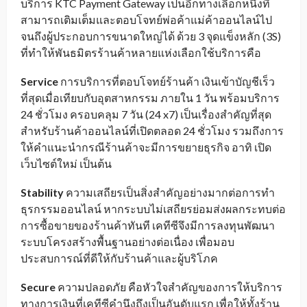
บริการ KTC Payment Gateway เป็นอีกทางเลือกหนึ่งที่
สามารถเติมเต็มและตอบโจทย์พ่อค้าแม่ค้าออนไลน์ไป
จนถึงผู้ประกอบการขนาดใหญ่ได้ ด้วย 3 จุดแข็งหลัก (3S)
ที่ทำให้พันธมิตรร้านค้าหลายแห่งเลือกใช้บริการคือ
Service
การบริการที่ตอบโจทย์ร้านค้า เงินเข้าบัญชีเร็ว
ที่สุดเมื่อเทียบกับอุตสาหกรรม ภายใน 1 วัน พร้อมบริการ
24 ชั่วโมง ครอบคลุม 7 วัน (24 x7) เป็นเรื่องสำคัญที่สุด
สำหรับร้านค้าออนไลน์ที่เปิดตลอด 24 ชั่วโมง รวมถึงการ
ให้คำแนะนำกรณีร้านค้าจะมีการขยายธุรกิจ อาทิ เปิด
เว็บไซต์ใหม่ เป็นต้น
Stability
ความเสถียรเป็นสิ่งสำคัญอย่างมากต่อการทำ
ธุรกรรมออนไลน์ หากระบบไม่เสถียรย่อมส่งผลกระทบต่อ
การซื้อขายของร้านค้าทันที เคทีซีจึงมีการลงทุนพัฒนา
ระบบโครงสร้างพื้นฐานอย่างต่อเนื่อง เพื่อมอบ
ประสบการณ์ที่ดีให้กับร้านค้าและผู้บริโภค
Secure
ความปลอดภัย คือหัวใจสำคัญของการให้บริการ
ทางการเงินที่เคทีซีคำนึงถึงเป็นอันดับแรก เพื่อให้ทั้งร้าน