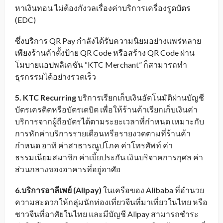
หาเงินทอน ไม่ต้องกังวลเรื่องค่าบริการเครื่องรูดบัตร
(EDC)
ซึ่งบริการ QR Pay กำลังได้รับความนิยมอย่างแพร่หลาย
เพียงร้านค้าตั้งป้าย QR Code หรือสร้าง QR Code ผ่าน
โมบายแอปพลิเคชัน “KTC Merchant” ก็สามารถทำ
ธุรกรรมได้อย่างรวดเร็ว
5. KTC Recurring
บริการเรียกเก็บเงินอัตโนมัติผ่านบัญชี
บัตรเครดิตหรือบัตรเดบิต เพื่อให้ร้านค้าเรียกเก็บเงินค่า
บริการจากผู้ถือบัตรได้ตามระยะเวลาที่กำหนด เหมาะกับ
การหักค่าบริการรายเดือนหรือรายงวดตามที่ร้านค้า
กำหนด อาทิ ค่าสาธารณูปโภค ค่าโทรศัพท์ ค่า
ธรรมเนียมสมาชิก ค่าเบี้ยประกัน เงินบริจาคการกุศล ค่า
ส่วนกลางของอาคารที่อยู่อาศัย
6.
บริการอาลีเพย์ (
Alipay
)
ในเครือของ Alibaba ที่อำนวย
ความสะดวกให้กลุ่มนักท่องเที่ยวจีนที่มาเที่ยวในไทย หรือ
ชาวจีนที่อาศัยในไทย และมีบัญชี Alipay สามารถชำระ