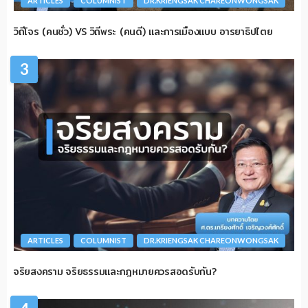
ARTICLES
COLUMNIST
DR.KRIENGSAK CHAREONWONGSAK
วิถีโจร (คนชั่ว) VS วิถีพระ (คนดี) และการเมืองแบบ อารยาธิปไตย
3
ARTICLES
COLUMNIST
DR.KRIENGSAK CHAREONWONGSAK
จริยสงคราม จริยธรรมและกฎหมายควรสอดรับกัน?