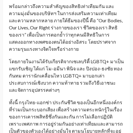
พร้อมกล่าวถึงความสำคัญของสิทธิเท่าเทียมกัน และ
ความมุ่งมั่นของบริษัทฯ ในการส่งเสริมความเท่าเทียม
และความหลากหลาย ภายใต้ธีมของปีนี้ คือ “Our Bodies,
Our Lives, Our Right ร่างกายของเรา ชีวิตของเรา สิทธิ
ของเรา” เพื่อเป็นการตอกย้ำว่าทุกคนมีสิทธิในการ
แสดงออกทางเพศของตนได้อย่างอิสระ โดยปราศจาก
ความรุนแรงทางจิตใจหรือร่างกาย
โดยภายในงานได้รับเกียรติจากเซเลบริตี้ LGBTQ+ มาเป็น
แขกรับเชิญ ได้แก่ โม-อมีนา พินิจ และ ปิงปอง-ธงชัย ทอง
กันทม ดารานักเคลื่อนไหว LGBTQ+ มาบอกเล่า
ประสบการณ์เชิงบวก ความท้าทาย รวมถึงวิธีเอาชนะ
และจัดการอุปสรรคต่างๆ
ทั้งนี้ กรุงไทย-แอกซ่า ประกันชีวิต ของเป็นอีกหนึ่งองค์กร
ที่ร่วมเป็นกระบอกเสียง เพื่อสร้างความตระหนักรู้ในเรื่อง
ของการเคารพสิทธิซึ่งกันและกัน การไม่เลือกปฏิบัติ
เพราะเพศภาพ การอยู่ร่วมกันอย่างเท่าเทียมและสามารถ
เป็นตัวของตัวเองได้อย่างมั่นใจ ตามนโยบายหลักที่จะอยู่