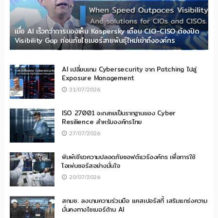
เมื่อ AI เร็วกว่าการมองเห็น Kaspersky เตือน CIO-CISO ต้องปิด
Visibility Gap ก่อนภัยไซเบอร์สายพันธุ์ใหม่เข้าถึงองค์กร
AI เปลี่ยนเกม Cybersecurity จาก Patching ไปสู่
Exposure Management
31/07/2026
ISO 27001 จะกลายเป็นรากฐานของ Cyber
Resilience สำหรับองค์กรไทย
27/07/2026
พิมพ์เขียวความปลอดภัยซอฟต์แวร์องค์กร เพื่อการใช้
โอเพ่นซอร์สอย่างมั่นใจ
20/07/2026
สกมช. ลงนามความร่วมมือ แคสเปอร์สกี้ เสริมแกร่งความ
มั่นคงทางไซเบอร์ด้าน AI