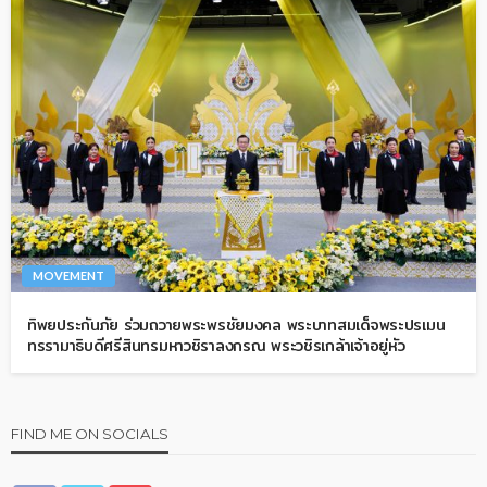
MOVEMENT
ทิพยประกันภัย ร่วมถวายพระพรชัยมงคล พระบาทสมเด็จพระปรเมน
ทรรามาธิบดีศรีสินทรมหาวชิราลงกรณ พระวชิรเกล้าเจ้าอยู่หัว
FIND ME ON SOCIALS