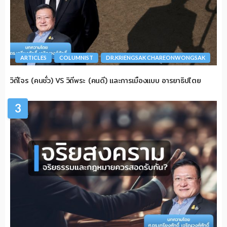
ARTICLES
COLUMNIST
DR.KRIENGSAK CHAREONWONGSAK
วิถีโจร (คนชั่ว) VS วิถีพระ (คนดี) และการเมืองแบบ อารยาธิปไตย
3