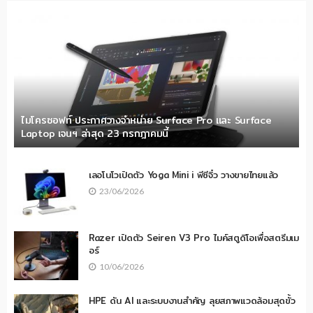
ไมโครซอฟท์ ประกาศวางจำหน่าย Surface Pro และ Surface
Laptop เจนฯ ล่าสุด 23 กรกฎาคมนี้
เลอโนโวเปิดตัว Yoga Mini i พีซีจิ๋ว วางขายไทยแล้ว
23/06/2026
Razer เปิดตัว Seiren V3 Pro ไมค์สตูดิโอเพื่อสตรีมเม
อร์
10/06/2026
HPE ดัน AI และระบบงานสำคัญ ลุยสภาพแวดล้อมสุดขั้ว