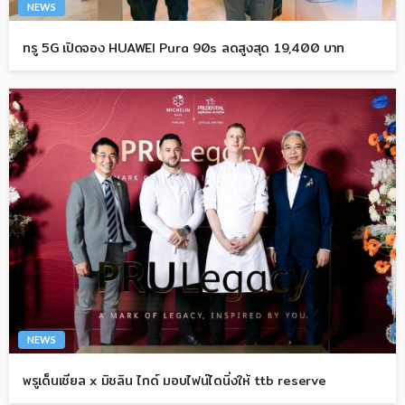
NEWS
ทรู 5G เปิดจอง HUAWEI Pura 90s ลดสูงสุด 19,400 บาท
NEWS
พรูเด็นเชียล x มิชลิน ไกด์ มอบไฟน์ไดนิ่งให้ ttb reserve