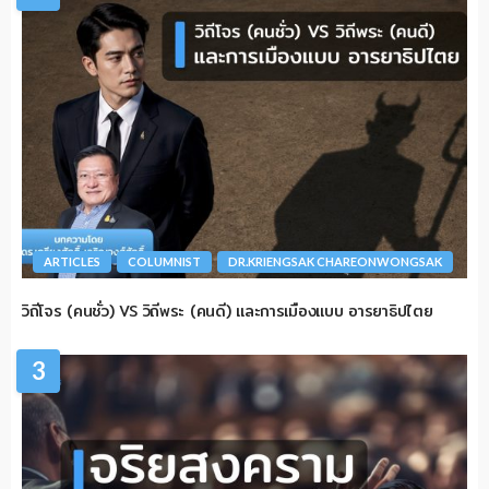
ARTICLES
COLUMNIST
DR.KRIENGSAK CHAREONWONGSAK
วิถีโจร (คนชั่ว) VS วิถีพระ (คนดี) และการเมืองแบบ อารยาธิปไตย
3