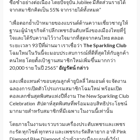
ซื้อซ้ำอย่างต่อเนื่อง โดยปัจจุบัน Jubilee มีสัดส่วนรายได้
จากสมาชิกคิดเป็น 55% จากรายได้ทั้งหมด”
“เพื่อตอกย้ำเป้าหมายของแบรนด์ด้านความเชี่ยวชาญให้
ฐานะผู้นำธุรกิจค้าปลีกเพชรอันดับหนึ่งของเมืองไทยที่รู้
ใจและได้รับความไว้วางใจมากที่สุดจากคนไทย ตลอด
ระยะเวลา 93 ปีที่ผ่านมา เราเชื่อว่า
The Sparkling Club
โฉมใหม่ในวันนี้จะมอบประสบการณ์ที่ดีที่สุดให้กับลูกค้า
คนไทย โดยตั้งเป้าฐานสมาชิกใหม่เพิ่มขึ้นมากกว่า
20,000 ราย ในปี 2565”
อัญรัตน์ กล่าว
และเพื่อแทนคำขอบคุณลูกค้ายูบิลลี่ ไดมอนด์ จะจัดงาน
ฉลองการเปิดตัวโปรแกรมสมาชิกโฉมใหม่ พร้อมเปิด
คอลเลกชั่นสุดพิเศษแห่งปีที่งาน The New Sparkling Club
Celebration สัปดาห์สุดพิเศษที่พร้อมมอบสิทธิประโยชน์
มากมายสำหรับสมาชิกที่มีเฉพาะในงานนี้เท่านั้น
โดยภายในงานจะรวบรวมเครื่องประดับเพชรและเพชร
กะรัต ทุกไซต์ ทุกทรง และเพชรกะรัตสีหายาก อาทิ Pink
Diamond Blue Diamond นำเข้าจากเมืองแอนต์เวิร์ป