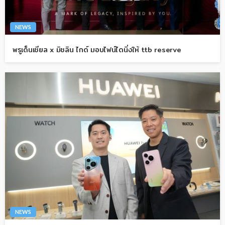
NEWS
พรูเด็นเชียล x มิชลิน ไกด์ มอบไฟน์ไดนิ่งให้ ttb reserve
NEWS