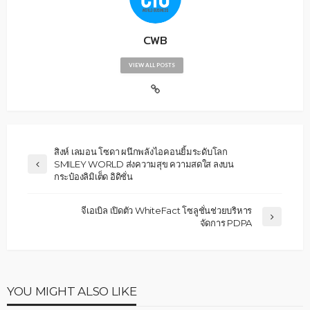
CWB
VIEW ALL POSTS
สิงห์ เลมอน โซดา ผนึกพลังไอคอนยิ้มระดับโลก
SMILEY WORLD ส่งความสุข ความสดใส ลงบน
กระป๋องลิมิเต็ด อิดิชั่น
จีเอเบิล เปิดตัว WhiteFact โซลูชั่นช่วยบริหาร
จัดการ PDPA
YOU MIGHT ALSO LIKE