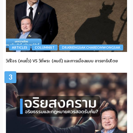
ARTICLES
COLUMNIST
DR.KRIENGSAK CHAREONWONGSAK
วิถีโจร (คนชั่ว) VS วิถีพระ (คนดี) และการเมืองแบบ อารยาธิปไตย
3