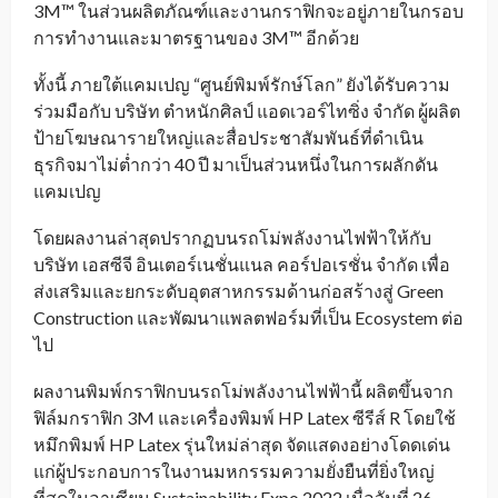
3M™ ในส่วนผลิตภัณฑ์และงานกราฟิกจะอยู่ภายในกรอบ
การทำงานและมาตรฐานของ 3M™ อีกด้วย
ทั้งนี้ ภายใต้แคมเปญ “ศูนย์พิมพ์รักษ์โลก” ยังได้รับความ
ร่วมมือกับ บริษัท ตำหนักศิลป์ แอดเวอร์ไทซิ่ง จำกัด ผู้ผลิต
ป้ายโฆษณารายใหญ่และสื่อประชาสัมพันธ์ที่ดำเนิน
ธุรกิจมาไม่ต่ำกว่า 40 ปี มาเป็นส่วนหนึ่งในการผลักดัน
แคมเปญ
โดยผลงานล่าสุดปรากฏบนรถโม่พลังงานไฟฟ้าให้กับ
บริษัท เอสซีจี อินเตอร์เนชั่นแนล คอร์ปอเรชั่น จำกัด เพื่อ
ส่งเสริมและยกระดับอุตสาหกรรมด้านก่อสร้างสู่ Green
Construction และพัฒนาแพลตฟอร์มที่เป็น Ecosystem ต่อ
ไป
ผลงานพิมพ์กราฟิกบนรถโม่พลังงานไฟฟ้านี้ ผลิตขึ้นจาก
ฟิล์มกราฟิก 3M และเครื่องพิมพ์ HP Latex ซีรีส์ R โดยใช้
หมึกพิมพ์ HP Latex รุ่นใหม่ล่าสุด จัดแสดงอย่างโดดเด่น
แก่ผู้ประกอบการในงานมหกรรมความยั่งยืนที่ยิ่งใหญ่
ที่สุดในอาเซียน Sustainability Expo 2022 เมื่อวันที่ 26