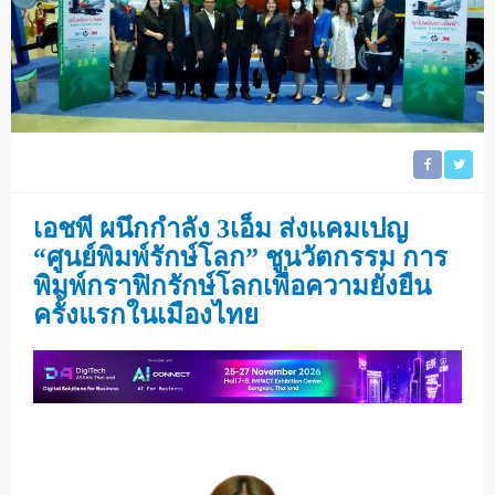
เอชพี ผนึกกำลัง
3
เอ็ม ส่งแคมเปญ
“
ศูนย์พิมพ์รักษ์โลก
”
ชูนวัตกรรม
การ
พิมพ์กราฟิกรักษ์โลกเพื่อความยั่งยืน
ครั้งแรกในเมืองไทย