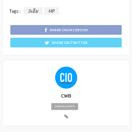
Tags :
3เอ็ม
HP
SHARE ON FACEBOOK
SHARE ON TWITTER
CWB
VIEW ALL POSTS