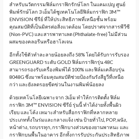
สำหรับนวัตกรรมฟิล์มกราฟิกรักษ์โลก ในแคมเปญ ศูนย์
พิมพ์รักษ์โลก 3 เอ็มได้ชูเทคโนโลยีฟิล์มกราฟิก 3M™
ENVISION ซีรีย์ ที่ให้ประสิทธิภาพที่เหนือชั้น พร้อม
คุณสมบัติที่เป็นมิตรต่อสิ่งแวดล้อม โดยปราศจากสารพีวีซี
(Non-PVC) และสารพาทาเลต (Phthalate-free) ไม่มีส่วน
ผสมของคลอรีนหรือฮาโลเจน
อีกทั้งใช้ตัวทำละลายน้อยลงถึง 58% โดยได้รับการรับรอง
GREENGUARD ระดับ GOLD ฟิล์มกราฟิกรุ่น 48C
สามารถรองรับเครื่องพิมพ์ได้ 100% และฟิล์มเคลือบรุ่น
8048G ซึ่งมาพร้อมคุณสมบัติช่วยป้องกันรังสียูวีที่เหนือ
กว่า และยังลดรอยขีดข่วนในงานพิมพ์น้อยลง
ด้วยเทคโนโลยีเฉพาะจาก 3เอ็ม ทำให้การติดตั้ง ฟิล์ม
กราฟิก 3M™ ENVISION ซีรีย์ รุ่นนี้ ทำได้ง่ายทั้งพื้นผิว
เรียบ และโค้ง เหมาะสำหรับสื่อกราฟิกที่หลากหลาย
ประเภททั้งในร่มและกลางแจ้ง เช่น ป้ายทั่วไป, POP, ผนัง,
หน้าต่าง, รถบรรทุก, กราฟิกบางส่วนของยานพาหนะ และ
กราฟิกบนพื้นในอาคาร อีกทั้งการรับประกันประสิทธิภาพ