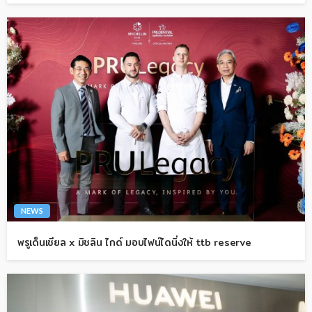
NEWS
พรูเด็นเชียล x มิชลิน ไกด์ มอบไฟน์ไดนิ่งให้ ttb reserve