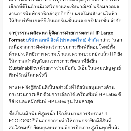
เลือกที่ดีในด้านนิเวศวิทยาและเชิงพาณิชย์ พร้อมอวดผล
งานการพิมพ์กราฟิกล่าสุดติดตั้งบนรถโม่พลังงานไฟฟ้า
ให้กับบริษัท เอสซีจี อินเตอร์เนชั่นแนล คอร์ปอเรชั่น จำกัด
จารุวรรณ คลังพหล ผู้จัดการฝ่ายการตลาด HP Large
Format
บริษัท เอชพี อิงค์ (ประเทศไทย) จำกัด
กล่าว “นอก
เหนือจากการคิดค้นนวัตกรรมการพิมพ์ที่ตอบโจทย์ทั้ง
ด้านประสิทธิภาพ ความเร็วและความประหยัดแล้ว HP ยัง
ให้ความสำคัญกับแนวทางการพัฒนาที่ยั่งยืน
(Sustainability) ด้วยการร่วมมือกับ 3เอ็มในแคมเปญ ศูนย์
พิมพ์รักษ์โลกครั้งนี้
ทาง HP จึงรู้สึกยินดีเป็นอย่างยิ่งที่ได้สนับสนุนทางด้าน
กระบวนการผลิต ด้วยการเลือกใช้เครื่องพิมพ์ HP Latex ซี
รีส์ R และหมึกพิมพ์ HP Latex รุ่นใหม่ล่าสุด
ซึ่งเป็นหมึกพิมพ์สูตรน้ำ ไร้กลิ่น ผ่านการรับรอง UL
®
ECOLOGO
ที่นอกจากจะทำให้ภาพกราฟิกมีสีสันที่
สดใสคมชัด ยืดหยุ่นทนทาน มีการยึดเกาะสูงในทุกพื้นผิว