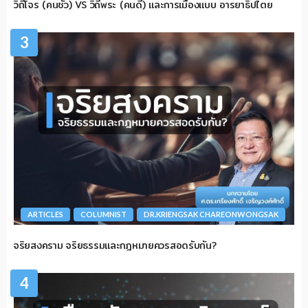
วิถีโจร (คนชั่ว) VS วิถีพระ (คนดี) และการเมืองแบบ อารยาธิปไตย
3
ARTICLES
COLUMNIST
DR.KRIENGSAK CHAREONWONGSAK
จริยสงคราม จริยธรรมและกฎหมายควรสอดรับกัน?
4