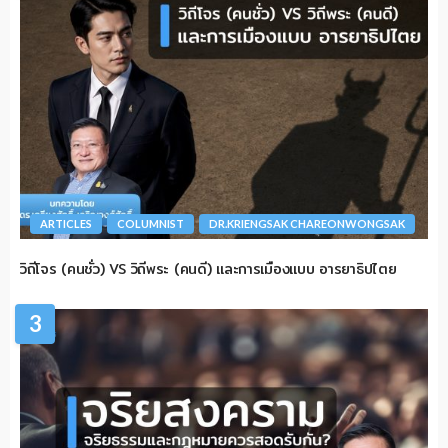
ARTICLES
COLUMNIST
DR.KRIENGSAK CHAREONWONGSAK
วิถีโจร (คนชั่ว) VS วิถีพระ (คนดี) และการเมืองแบบ อารยาธิปไตย
3