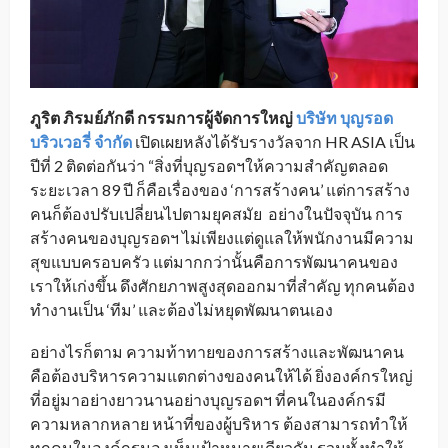
ภูริต ภิรมย์ภักดี
กรรมการผู้จัดการใหญ่
บริษัท บุญรอด
บริวเวอรี่ จำกัด
เปิดเผยหลังได้รับรางวัลจาก HR ASIA เป็น
ปีที่ 2 ติดต่อกันว่า “สิ่งที่บุญรอดฯให้ความสำคัญตลอด
ระยะเวลา 89 ปี ก็คือเรื่องของ ‘การสร้างคน’ แต่การสร้าง
คนก็ต้องปรับเปลี่ยนไปตามยุคสมัย อย่างในปัจจุบัน การ
สร้างคนของบุญรอดฯ ไม่เพียงแต่ดูแลให้พนักงานมีความ
สุขแบบครอบครัว แต่มากกว่านั้นคือการพัฒนาคนของ
เราให้เก่งขึ้น ดึงศักยภาพสูงสุดออกมาที่สำคัญ ทุกคนต้อง
ทำงานเป็น ‘ทีม’ และต้องไม่หยุดพัฒนาตนเอง
อย่างไรก็ตาม ความท้าทายของการสร้างและพัฒนาคน
คือต้องบริหารความแตกต่างของคนให้ได้ ยิ่งองค์กรใหญ่
ที่อยู่มาอย่างยาวนานอย่างบุญรอดฯ ที่คนในองค์กรมี
ความหลากหลาย หน้าที่ของผู้บริหาร ต้องสามารถทำให้
ทุกคนในองค์กรมองเห็นเป้าหมายเดียวกัน รวมทั้งทำให้