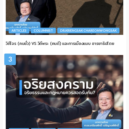
ARTICLES
COLUMNIST
DR.KRIENGSAK CHAREONWONGSAK
วิถีโจร (คนชั่ว) VS วิถีพระ (คนดี) และการเมืองแบบ อารยาธิปไตย
3