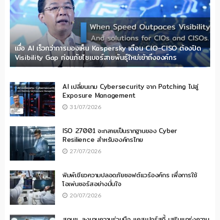
เมื่อ AI เร็วกว่าการมองเห็น Kaspersky เตือน CIO-CISO ต้องปิด
Visibility Gap ก่อนภัยไซเบอร์สายพันธุ์ใหม่เข้าถึงองค์กร
AI เปลี่ยนเกม Cybersecurity จาก Patching ไปสู่
Exposure Management
31/07/2026
ISO 27001 จะกลายเป็นรากฐานของ Cyber
Resilience สำหรับองค์กรไทย
27/07/2026
พิมพ์เขียวความปลอดภัยซอฟต์แวร์องค์กร เพื่อการใช้
โอเพ่นซอร์สอย่างมั่นใจ
20/07/2026
สกมช. ลงนามความร่วมมือ แคสเปอร์สกี้ เสริมแกร่งความ