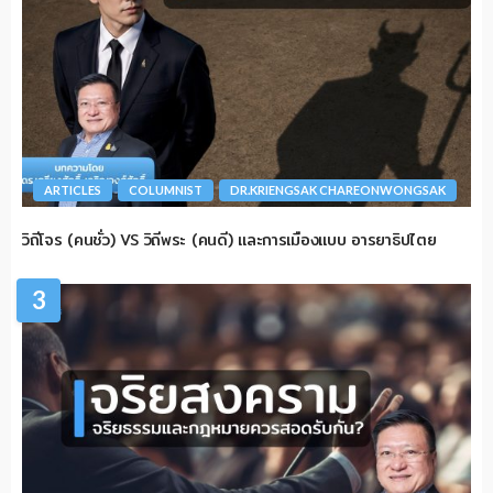
ARTICLES
COLUMNIST
DR.KRIENGSAK CHAREONWONGSAK
วิถีโจร (คนชั่ว) VS วิถีพระ (คนดี) และการเมืองแบบ อารยาธิปไตย
3