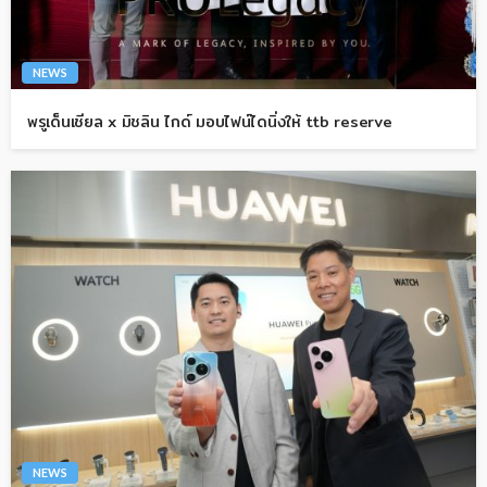
NEWS
พรูเด็นเชียล x มิชลิน ไกด์ มอบไฟน์ไดนิ่งให้ ttb reserve
NEWS