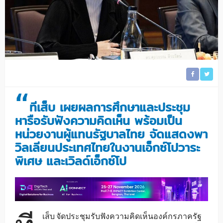
“
ทีเส็บ เผยผลการศึกษาและประชุม
หารือรับฟังความคิดเห็น พร้อมเป็น
หน่วยงานผู้แทนรัฐบาลไทย จัดแสดงพา
วิลเลียนประเทศไทยในงานเอ็กซ์โปวาระ
พิเศษ และเวิลด์เอ็กซ์โป
เส็บ จัดประชุมรับฟังความคิดเห็นองค์กรภาครัฐ