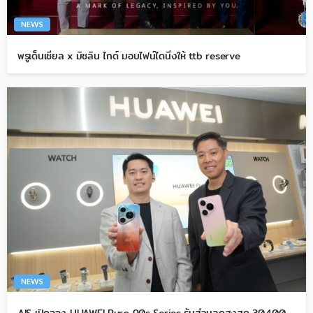
NEWS
พรูเด็นเชียล x มิชลิน ไกด์ มอบไฟน์ไดนิ่งให้ ttb reserve
NEWS