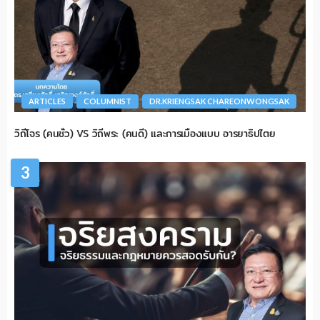
ARTICLES
COLUMNIST
DR.KRIENGSAK CHAREONWONGSAK
วิถีโจร (คนชั่ว) VS วิถีพระ (คนดี) และการเมืองแบบ อารยาธิปไตย
3