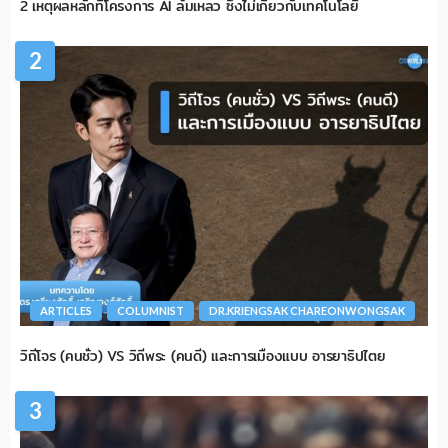
2 เหตุผลหลักที่โครงการ AI ล้มเหลว ซึ่งไม่เกี่ยวกับเทคโนโลยี
2
ARTICLES
COLUMNIST
DR.KRIENGSAK CHAREONWONGSAK
วิถีโจร (คนชั่ว) VS วิถีพระ (คนดี) และการเมืองแบบ อารยาธิปไตย
3