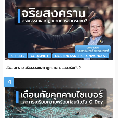
ARTICLES
COLUMNIST
DR.KRIENGSAK CHAREONWONGSAK
จริยสงคราม จริยธรรมและกฎหมายควรสอดรับกัน?
4