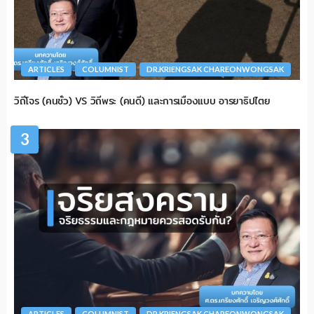
ARTICLES
COLUMNIST
DR.KRIENGSAK CHAREONWONGSAK
วิถีโจร (คนชั่ว) VS วิถีพระ (คนดี) และการเมืองแบบ อารยาธิปไตย
3
ARTICLES
COLUMNIST
DR.KRIENGSAK CHAREONWONGSAK