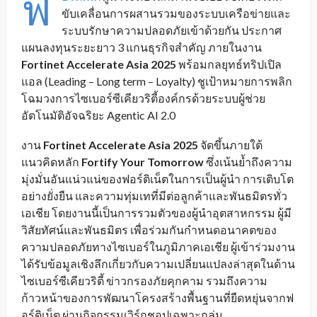
ฟ
ขับเคลื่อนการผสานรวมของระบบเครือข่ายและ
ระบบรักษาความปลอดภัยเข้าด้วยกัน ประกาศ
แผนลงทุนระยะยาว 3 แกนธุรกิจสำคัญ ภายในงาน
Fortinet Accelerate Asia 2025
พร้อมกลยุทธ์ทริปเปิล
แอล (Leading – Long term – Loyalty) ชูเป้าหมายการพลิก
โฉมวงการไซเบอร์ซีเคียวริตี้องค์กรด้วยระบบผู้ช่วย
อัตโนมัติอัจฉริยะ Agentic AI 2.0
งาน
Fortinet Accelerate Asia 2025
จัดขึ้นภายใต้
แนวคิดหลัก
Fortify Your Tomorrow
ซึ่งเน้นย้ำถึงความ
มุ่งมั่นอันแน่วแน่ของฟอร์ติเน็ตในการเป็นผู้นำ การเติบโต
อย่างยั่งยืน และความทุ่มเทที่มีต่อลูกค้าและพันธมิตรทั่ว
เอเชีย โดยงานนี้เป็นการรวมตัวของผู้นำอุตสาหกรรม ผู้มี
วิสัยทัศน์และพันธมิตร เพื่อร่วมกันกำหนดอนาคตของ
ความปลอดภัยทางไซเบอร์ในภูมิภาคเอเชีย ผู้เข้าร่วมงาน
ได้รับข้อมูลเชิงลึกเกี่ยวกับความเปลี่ยนแปลงล่าสุดในด้าน
ไซเบอร์ซีเคียวริตี้ ข่าวกรองภัยคุกคาม รวมถึงความ
ก้าวหน้าของการพัฒนาโครงสร้างพื้นฐานที่ยืดหยุ่นจากฟ
อร์ติเน็ต ผ่านกิจกรรมเวิร์กชอปเฉพาะกลุ่ม