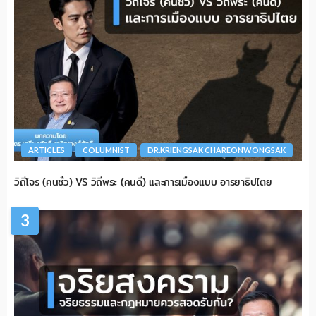
ARTICLES
COLUMNIST
DR.KRIENGSAK CHAREONWONGSAK
วิถีโจร (คนชั่ว) VS วิถีพระ (คนดี) และการเมืองแบบ อารยาธิปไตย
3