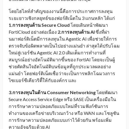
โดยไฮไลท์สำคัญของงานนี้คือการประกาศการลงทุน
ระยะยาวเชิงกลยุทธ์ของฟอร์ติเน็ตใน 3 แกนหลัก ได้แก่
1.การลงทุนด้าน Secure Cloud
โดยเดินหน้าพัฒนา
FortiCloud อย่างต่อเนื่อง
2.การลงทุนด้าน AI
ซึ่งที่ผ่า
นมาฟอร์ติเน็ตมีการลงทุนใน Agentic AI เพื่อช่วยให้การ
ตรวจจับข้อผิดพลาดเป็นไปอย่างแม่นยำ ล่าสุดได้ปรับโฉม
ใหม่สู่เวอร์ชัน Agentic AI 2.0 เติมเต็มการทำงานที่
สมบูรณ์อย่างอัตโนมัติมากขึ้นของ FortiAI โดยจะเป็นผู้
ช่วยตัดสินใจอัตโนมัติบนข้อมูลที่ถูกประมวลผลอย่าง
แม่นยำ โดยฟอร์ติเน็ตเชื่อว่าจะเป็นการพลิกโฉมวงการ
ไซเบอร์ซีเคียวริตี้ให้กับองค์กร และ
3.การลงทุนในด้าน Consumer Networking
โดยพัฒนา
Secure Access Service Edge หรือ SASE เป็นเครื่องมือใน
การรักษาความปลอดภัยแบบใหม่ที่รวมฟังก์ชันการ
ทำงานของเครือข่ายบริเวณกว้าง หรือ WAN และโซลูชัน
การรักษาความปลอดภัยแบบเก่าไว้ด้วยกัน พร้อมเพิ่ม
ความอัจฉริยะด้วย AI