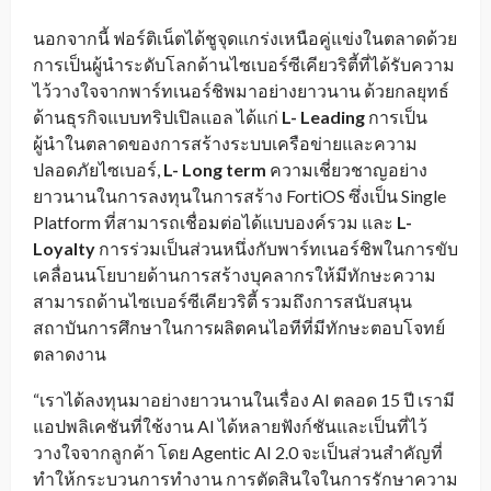
นอกจากนี้ ฟอร์ติเน็ตได้ชูจุดแกร่งเหนือคู่แข่งในตลาดด้วย
การเป็นผู้นำระดับโลกด้านไซเบอร์ซีเคียวริตี้ที่ได้รับความ
ไว้วางใจจากพาร์ทเนอร์ชิพมาอย่างยาวนาน ด้วยกลยุทธ์
ด้านธุรกิจแบบทริปเปิลแอล ได้แก่
L- Leading
การเป็น
ผู้นำในตลาดของการสร้างระบบเครือข่ายและความ
ปลอดภัยไซเบอร์,
L- Long term
ความเชี่ยวชาญอย่าง
ยาวนานในการลงทุนในการสร้าง FortiOS ซึ่งเป็น Single
Platform ที่สามารถเชื่อมต่อได้แบบองค์รวม และ
L-
Loyalty
การร่วมเป็นส่วนหนึ่งกับพาร์ทเนอร์ชิพในการขับ
เคลื่อนนโยบายด้านการสร้างบุคลากรให้มีทักษะความ
สามารถด้านไซเบอร์ซีเคียวริตี้ รวมถึงการสนับสนุน
สถาบันการศึกษาในการผลิตคนไอทีที่มีทักษะตอบโจทย์
ตลาดงาน
“เราได้ลงทุนมาอย่างยาวนานในเรื่อง AI ตลอด 15 ปี เรามี
แอปพลิเคชันที่ใช้งาน AI ได้หลายฟังก์ชันและเป็นที่ไว้
วางใจจากลูกค้า โดย Agentic AI 2.0 จะเป็นส่วนสำคัญที่
ทำให้กระบวนการทำงาน การตัดสินใจในการรักษาความ