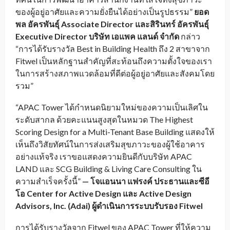
ของผู้อยู่อาศัยและความยั่งยืนได้อย่างเป็นรูปธรรม”
ยอด
พล อัครพันธุ์
Associate Director และสิรินทร์ อัครพันธุ์
Executive Director
บริษัท เอแพค แลนด์ จำกัด
กล่าว
“การได้รับรางวัล Best in Building Health ถึง 2 สาขาจาก
Fitwel เป็นหลักฐานสำคัญที่สะท้อนถึงความตั้งใจของเรา
ในการสร้างสภาพแวดล้อมที่ดีต่อผู้อยู่อาศัยและสังคมโดย
รวม”
“APAC Tower ได้กำหนดนิยามใหม่ของความเป็นเลิศใน
ระดับสากล ด้วยคะแนนสูงสุดในหมวด The Highest
Scoring Design for a Multi-Tenant Base Building แสดงให้
เห็นถึงวิสัยทัศน์ในการส่งเสริมสุขภาวะของผู้ใช้อาคาร
อย่างแท้จริง เราขอแสดงความยินดีกับบริษัท APAC
LAND และ SCG Building & Living Care Consulting ใน
ความสำเร็จครั้งนี้”
— โจแอนนา แฟรงค์ ประธานและซีอี
โอ
Center for Active Design และ Active Design
Advisors, Inc. (Adai) ผู้ดำเนินการระบบรับรอง Fitwel
การได้รับรางวัลจาก Fitwel ของ APAC Tower ที่ให้ความ