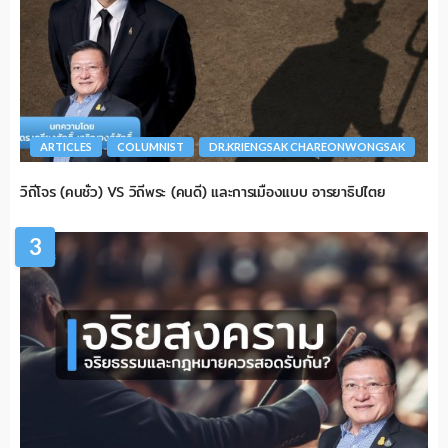
ARTICLES
COLUMNIST
DR.KRIENGSAK CHAREONWONGSAK
วิถีโจร (คนชั่ว) VS วิถีพระ (คนดี) และการเมืองแบบ อารยาธิปไตย
3