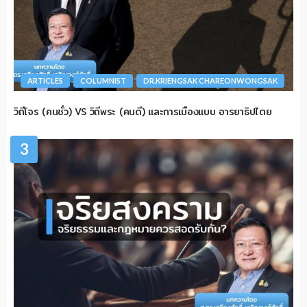
ARTICLES
COLUMNIST
DR.KRIENGSAK CHAREONWONGSAK
วิถีโจร (คนชั่ว) VS วิถีพระ (คนดี) และการเมืองแบบ อารยาธิปไตย
3