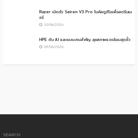
ไมโครซอฟท์ ประกาศวางจำหน่าย Surface Pro และ Surface
Laptop เจนฯ ล่าสุด 23 กรกฎาคมนี้
เลอโนโวเปิดตัว Yoga Mini i พีซีจิ๋ว วางขายไทยแล้ว
23/06/2026
Razer เปิดตัว Seiren V3 Pro ไมค์สตูดิโอเพื่อสตรีมเม
อร์
10/06/2026
HPE ดัน AI และระบบงานสำคัญ ลุยสภาพแวดล้อมสุดขั้ว
09/06/2026