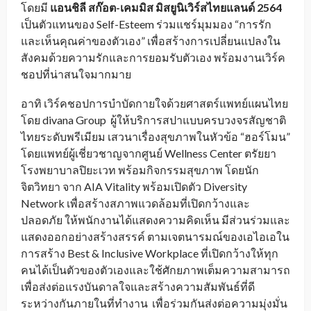
โดยมี
แอนชิลี สก๊อต-เคมมิส มิสยูนิเวิร์สไทยแลนด์
2564
เป็นตัวแทนของ Self-Esteem ร่วมแชร์มุมมอง “การรัก
และเห็นคุณค่าของตัวเอง” เพื่อสร้างการเปลี่ยนแปลงใน
สังคมด้วยความรักและการยอมรับตัวเอง พร้อมงานเวิร์ค
ชอปที่น่าสนใจมากมาย
อาทิ เวิร์คชอปการบำบัดกายใจด้วยศาสตร์แพทย์แผนไทย
โดย divana Group ผู้ให้บริการสปาแบบครบวงจรสัญชาติ
ไทยระดับพรีเมียม เสวนาเรื่องสุขภาพในหัวข้อ “ฮอร์โมน”
โดยแพทย์ผู้เชี่ยวชาญจากศูนย์ Wellness Center ตรัยยา
โรงพยาบาลปิยะเวท พร้อมกิจกรรมสุขภาพ โดยนัก
จิตวิทยา จาก AIA Vitality พร้อมเปิดตัว Diversity
Network เพื่อสร้างสภาพแวดล้อมที่เปิดกว้างและ
ปลอดภัย ให้พนักงานได้แสดงความคิดเห็น มีส่วนร่วมและ
แสดงออกอย่างสร้างสรรค์ ตามเจตนารมณ์ของเอไอเอใน
การสร้าง Best & Inclusive Workplace ที่เปิดกว้างให้ทุก
คนได้เป็นตัวของตัวเองและใช้ศักยภาพเต็มความสามารถ
เพื่อส่งต่อแรงบันดาลใจและสร้างความสัมพันธ์ที่ดี
ระหว่างกันภายในที่ทำงาน เพื่อร่วมกันส่งต่อความมุ่งมั่น