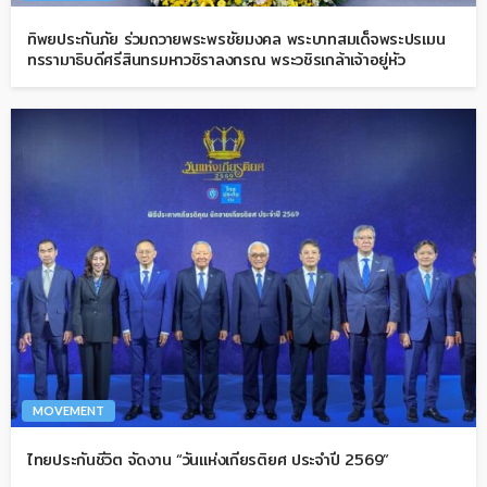
ทิพยประกันภัย ร่วมถวายพระพรชัยมงคล พระบาทสมเด็จพระปรเมน
ทรรามาธิบดีศรีสินทรมหาวชิราลงกรณ พระวชิรเกล้าเจ้าอยู่หัว
MOVEMENT
ไทยประกันชีวิต จัดงาน “วันแห่งเกียรติยศ ประจำปี 2569”