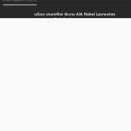
Email:
cioworldbusiness.media@gmail.com
Website:
CIO WORLD BUSINESS
STAY CONNECTED
Like
Follow
Subscribe
POPULAR POSTS
เอไอเอ ประเทศไทย จัดงาน AIA Nobel Laureates
Luncheon Talk Series
30/01/2024
ทีทีบี จับมือ ศุภาลัย ติดอาวุธความรู้ด้านการเงิน-ภาษี
27/12/2025