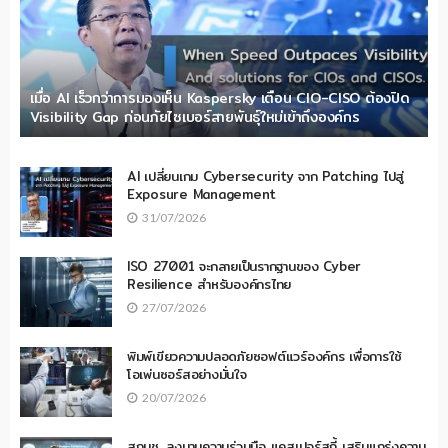
เมื่อ AI เร็วกว่าการมองเห็น Kaspersky เตือน CIO-CISO ต้องปิด
Visibility Gap ก่อนภัยไซเบอร์สายพันธุ์ใหม่เข้าถึงองค์กร
AI เปลี่ยนเกม Cybersecurity จาก Patching ไปสู่
Exposure Management
31/07/2026
ISO 27001 จะกลายเป็นรากฐานของ Cyber
Resilience สำหรับองค์กรไทย
27/07/2026
พิมพ์เขียวความปลอดภัยซอฟต์แวร์องค์กร เพื่อการใช้
โอเพ่นซอร์สอย่างมั่นใจ
20/07/2026
สกมช. ลงนามความร่วมมือ แคสเปอร์สกี้ เสริมแกร่งความ