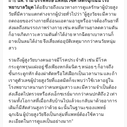
ฝ่าย
นพ. ราม บรรพพงษ์ แพทย์เวชศาสตร์ฉุกเฉิน โรง
พยาบาลวิมุต
ได้อธิบายถึงแนวทางการดูแลรักษาผู้ป่วยสูง
วัยที่มีความแตกต่างจากผู้ป่วยทั่วไปว่า “ผู้สูงวัยจะมีความ
ถดถอยของร่างกายที่อ่อนแอตามอายุหรืออาจต้องกินยาที่
ส่งผลถึงสมรรถภาพร่างกาย เช่น คนที่ทานยาลดความดัน
ก็อาจเกิดภาวะความดันต่ำได้ง่าย หากฉีดยาเบาหวานก็
อาจเป็นลมได้ง่าย จึงเสี่ยงต่ออุบัติเหตุมากกว่าคนวัยหนุ่ม
สาว
รวมถึงผู้สูงวัยบางคนอาจมีโรคประจำตัว เช่น มีโรค
กระดูกพรุนแฝงอยู่ ซึ่งเพียงหกล้มนิด ๆ หน่อย ๆ ก็อาจถึง
ขั้นกระดูกหัก ต้องผ่าตัดหรือใส่เฝือกเป็นเวลานาน และถ้า
เราดูตัวเลขผู้ป่วยสูงวัยที่แอดมิดก็จะพบว่าใช้เวลาอยู่ใน
โรงพยาบาลนานกว่าคนหนุ่มสาว และมีความจำเป็นต้อง
ส่งเลือดไปตรวจหรือส่งเอ็กซเรย์มากกว่าคนปกติถึง 2 เท่า
รวมทั้งโอกาสที่เมื่อกลับบ้านไปแล้วจะกลับมาด้วยอาการ
เดิมก็มีสัดส่วนสูงกว่าด้วย ฉะนั้นในฐานะของแพทย์
ฉุกเฉิน ผู้ป่วยสูงวัยจึงเป็นกลุ่มที่แพทย์ต้องใช้ความ
ละเอียดในการดูแลเป็นอย่างมาก”