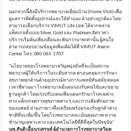
นอกจากนี้ยังมีบริการพยาบาลเยี่ยมบ้าน (Home Visit) เพื่อ
ดูแลการติดตั้งอุปกรณ์และให้คำแนะนำอย่างถูกต้อง โดย
สามารถเลือกบริการ ViMUT Life Link ได้จากหลาย
แพ็คเกจทั้งแบบ Silver, Gold และ Platinum อัตราค่า
บริการเริ่มต้นเพียงเดือนละพันกว่าบาทเท่านั้น ผู้สนใจ
สามารถสอบถามข้อมูลเพิ่มเติมได้ที่ ViMUT Alarm
Center โทร. 080-065-1707
“นโยบายของโรงพยาบาลวิมุตมุ่งมั่นที่จะเป็นสถาน
พยาบาลผู้ให้บริการในระดับสากล ครอบคลุมการรักษา
สุขภาพทุกด้านด้วยอุปกรณ์ทางการแพทย์ทันสมัย ตลอด
เวลาที่ผ่านมา โรงพยาบาลมีแผนรองรับคนไข้และขยาย
ฐานลูกค้า โดยเร่งปรับแผนเพิ่มแผนกรักษาโรคเฉพาะ
ทาง แพ็กเกจตรวจสุขภาพต่าง ๆ และการเพิ่มศักยภาพ
ของแพทย์ ล่ามภาษา เพื่อเตรียมพร้อมรองรับลูกค้าต่าง
ชาติที่จะเพิ่มขึ้น โดยโรงพยาบาลจะเน้นคุณภาพ ความ
ชำนาญเฉพาะทาง และเทคโนโลยีที่ดีที่สุดในปัจจุบัน”
นพ.สันติ เอื้อนรเศรษฐ์ ผู้อำนวยการโรงพยาบาลวิมุต