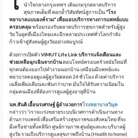
โ
นำใจกลางกรุงเทพฯ เดินเกมรุกตลาดบริการ
สุขภาพเต็มที่ ตอกย้ำวิสัยทัศน์สู่การเป็น
“โรง
พยาบาลแบบองค์รวม” เพื่อมอบบริการทางการแพทย์แบบ
ครอบคลุม
พร้อมรองรับตลาดบริการสุขภาพสำหรับผู้สูง
วัย ในยุคที่เมืองไทยและอีกหลายประเทศทั่วโลกกำลัง
ก้าวเข้าสู่สังคมผู้สูงวัยอย่างสมบูรณ์
ด้วยการเปิดตัว
ViMUT Life Link บริการแจ้งเตือนและ
ช่วยเหลือฉุกเฉินจากบ้าน
ตอบโจทย์ครอบครัวสมัยใหม่ที่
ทุกคนต้องออกไปทำงานนอกบ้าน เสมือนมีแพทย์และ
พยาบาลคอยดูแลผู้สูงวัยตลอด 24 ชั่วโมง ด้วยค่าบริการ
เฉลี่ยเพียงเดือนละพันกว่าบาท มั่นใจได้รับความนิยมใน
กลุ่มคนเมืองที่ต้องการดูแลผู้สูงอายุที่บ้าน
นพ.สันติ เอื้อนรเศรษฐ์ ผู้อำนวยการ
โรงพยาบาลวิมุต
กล่าวว่า “เราจะเร่งขยายระบบนิเวศการดำเนินงานทาง
ด้านการแพทย์ เพื่อเสริมสร้างสุขภาพของสังคมไทย ที่จะ
มีเครือข่ายทั้งคลินิก ศูนย์กายภาพ ศูนย์ดูแลและบริบาลผู้
สูงวัย รวมถึงบริการดูแลสุขภาพถึงบ้าน (Health to home)