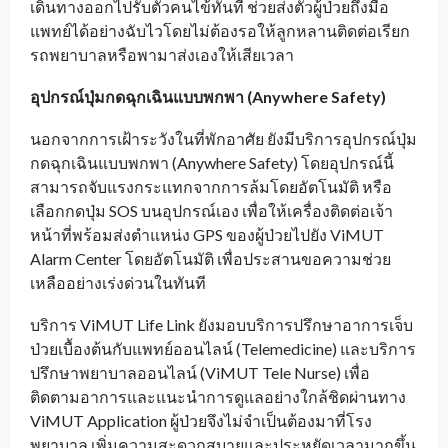
เดินทางออกไปรับตัวคนไข้ทันที ช่วยส่งตัวผู้ป่วยถึงมือ
แพทย์ได้อย่างฉับไวโดยไม่ต้องรอให้ลูกหลานติดต่อเรียก
รถพยาบาลหรือพามาส่งเองให้เสียเวลา
อุปกรณ์ปุ่มกดฉุกเฉินแบบพกพา (
Anywhere Safety)
นอกจากการเฝ้าระวังในที่พักอาศัย ยังมีบริการอุปกรณ์ปุ่ม
กดฉุกเฉินแบบพกพา (Anywhere Safety) โดยอุปกรณ์นี้
สามารถจับแรงกระแทกจากการล้มโดยอัตโนมัติ หรือ
เลือกกดปุ่ม SOS บนอุปกรณ์เอง เพื่อให้เครื่องติดต่อเจ้า
หน้าที่พร้อมส่งตำแหน่ง GPS ของผู้ป่วยไปยัง ViMUT
Alarm Center โดยอัตโนมัติ เพื่อประสานขอความช่วย
เหลืออย่างเร่งด่วนในทันที
บริการ ViMUT Life Link ยังมอบบริการปรึกษาอาการเจ็บ
ป่วยเบื้องต้นกับแพทย์ออนไลน์ (Telemedicine) และบริการ
ปรึกษาพยาบาลออนไลน์ (ViMUT Tele Nurse) เพื่อ
ติดตามอาการและแนะนำการดูแลอย่างใกล้ชิดผ่านทาง
ViMUT Application ผู้ป่วยจึงไม่จำเป็นต้องมาที่โรง
พยาบาล เพิ่มความสะดวกสบายและประหยัดเวลามากขึ้น