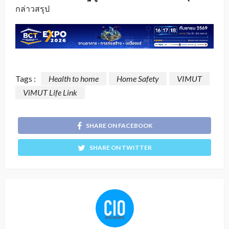
กล่าวสรุป
Tags :
Health to home
Home Safety
VIMUT
ViMUT Life Link
SHARE ON FACEBOOK
SHARE ON TWITTER