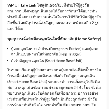
ViMUT Life Link
โซลูชันอัจฉริยะที่ช่วยให้ผู้สูงวัย
สามารถแจ้งเหตุฉุกเฉินและได้รับการรักษาได้อย่างทัน
ท่วงที เพื่อยกระดับความมั่นใจในการใช้ชีวิตให้แก่ผู้สูงวัย
อีกขั้น โดยมีอุปกรณ์ส่งสัญญาณขอความช่วยเหลือ 2 รูป
แบบ ได้แก่
ชุดอุปกรณ์แจ้งเตือนฉุกเฉินในที่พักอาศัย (
Home Safety)
ปุ่มกดฉุกเฉินประจำบ้าน (Emergency Button) และปุ่มกด
ฉุกเฉินแบบพกพาในที่พักอาศัย (Help Trigger)
ตัวรับสัญญาณฉุกเฉิน (SmartHome Base Unit)
ในขณะเกิดเหตุผู้ป่วยสามารถกดปุ่มฉุกเฉินที่ติดตั้งภายใน
บ้าน เพื่อส่งสัญญาณเตือนมายังตัวรับสัญญาณฉุกเฉิน
(SmartHome Base Unit) ระบบจะทำการแจ้งเหตุไปยังทีม
พยาบาลฉุกเฉินซึ่งเตรียมพร้อมอยู่ตลอด 24 ชั่วโมง ซึ่งทีม
พยาบาลฉุกเฉินจะรีบติดต่อกลับเพื่อซักถามอาการอย่าง
เร่งด่วนเพื่อประเมินว่าผู้สูงวัยจำเป็นต้องถูกส่งตัวเข้ารับ
การรักษาทันทีหรือไม่ หากจำเป็น ทีมรถพยาบาลจะรีบ