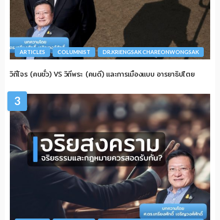
ARTICLES
COLUMNIST
DR.KRIENGSAK CHAREONWONGSAK
วิถีโจร (คนชั่ว) VS วิถีพระ (คนดี) และการเมืองแบบ อารยาธิปไตย
3