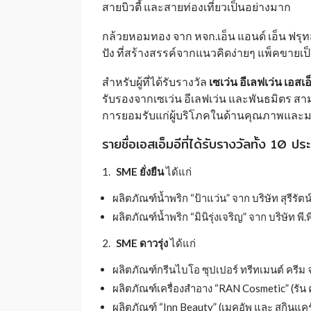
สายบิวตี้ และสายท่องเที่ยวเป็นอย่างมาก
กล้วยหอมทอง จาก หจก.เอ็น แอนด์ เอ็น ฟรุ
ปัง ที่สร้างสรรค์จากแนวคิดง่ายๆ แพ็คขายเป
สำหรับผู้ที่ได้รับรางวัล
เซเว่น อีเลฟเว่น เอสเอ
รับรองจากเซเว่น อีเลฟเว่น และพันธมิตร ส
การยอมรับแก่ผู้บริโภคในด้านคุณภาพและ
รายชื่อเอสเอ็มอีที่ได้รับรางวัลทั้ง 1
SME ยั่งยืน
ได้แก่
ผลิตภัณฑ์น้ำพริก “ป้าแว่น” จาก บริษัท สุรีรัตน
ผลิตภัณฑ์น้ำพริก “มินิรุ่งเจริญ” จาก บริษัท พี.พี
SME ดาวรุ่ง
ได้แก่
ผลิตภัณฑ์กรีนไบโอ ซุปเปอร์ ทรีทเมนต์ ครีม จ
ผลิตภัณฑ์เครื่องสำอาง “RAN Cosmetic” (รัน 
ผลิตภัณฑ์ “Inn Beauty” (เมคอัพ และ สกินแคร์