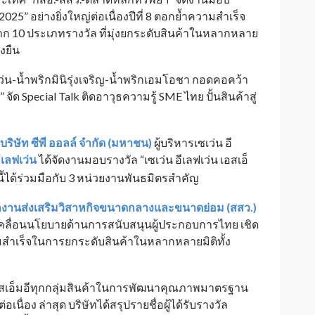
น 2025” อย่างยิ่งใหญ่ต่อเนื่องปีที่ 8 ตอกย้ำความสำเร็จ
าก 10 ประเภทรางวัล ที่มุ่งยกระดับสินค้าในหลากหลาย
่งยืน
น-น้ำพริกมินิรุ่งเจริญ-น้ำพริกเอมโอชา กอดคอคว้า
ง” จัด Special Talk ติดอาวุธความรู้ SME ไทย ปั้นสินค้าสู่
บริษัท ซีพี ออลล์ จำกัด (มหาชน)
ผู้บริหารเซเว่น อี
ีเลฟเว่น
ได้จัดงานมอบรางวัล “เซเว่น อีเลฟเว่น เอสเอ็
ยปีนี้ได้ร่วมมือกับ 3 หน่วยงานพันธมิตรสำคัญ
กงานส่งเสริมวิสาหกิจขนาดกลางและขนาดย่อม (สสว.)
ลื่อนนโยบายด้านการสนับสนุนผู้ประกอบการไทย เชิด
ามสำเร็จในการยกระดับสินค้าในหลากหลายมิติทั้ง
อสเอ็มอีทุกกลุ่มสินค้าในการพัฒนาคุณภาพมาตรฐาน
เนื่อง ล่าสุด บริษัทได้สรุปรายชื่อผู้ได้รับรางวัล