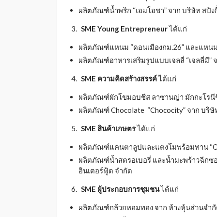
ผลิตภัณฑ์น้ำพริก “เอมโอชา” จาก บริษัท สปังกี้
SME Young Entrepreneur
ได้แก่
ผลิตภัณฑ์แหนม “ดอนเมืองกม.26” และแหนม “ส
ผลิตภัณฑ์อาหารเสริมรูปแบบเจลลี่ “เจลลี่มี”
SME ความคิดสร้างสรรค์
ได้แก่
ผลิตภัณฑ์ผักโขมอบชีส ลาซานญ่า มักกะโรนีชีสเ
ผลิตภัณฑ์ Chocolate “Chococity” จาก บริษ
SME สินค้าเกษตร
ได้แก่​
ผลิตภัณฑ์แคนตาลูปและแตงโมพร้อมทาน “Orbe
ผลิตภัณฑ์น้ำสตรอเบอรี่ และน้ำมะพร้าวฉีกซอง
อินเตอร์ฟู้ด จำกัด
SME ผู้ประกอบการชุมชน
ได้แก่
ผลิตภัณฑ์กล้วยหอมทอง จาก ห้างหุ้นส่วนจำกัด 