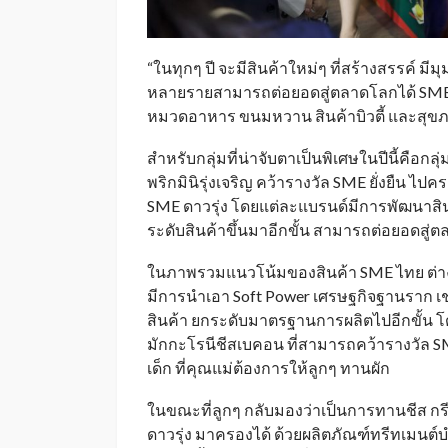
“ในทุกๆ ปี จะมีสินค้าใหม่ๆ ที่สร้างสรรค์ ม
หลายรายสามารถต่อยอดสู่ตลาดโลกได้ SME ที่โ
หมวดอาหาร ขนมหวาน สินค้าบิวตี้ และสุข
สำหรับกลุ่มที่น่าจับตาเป็นพิเศษในปีนี้คือกลุ
พริกมินิรุ่งเจริญ คว้ารางวัล SME ยั่งยืน ไป
SME ดาวรุ่ง โดยแต่ละแบรนด์มีการพัฒนาสินค
ระดับสินค้าขึ้นมาอีกขั้น สามารถต่อยอดสู่ตล
ในภาพรวมแนวโน้มของสินค้า SME ไทย ต่างม
มีการนำเอา Soft Power เศรษฐกิจฐานราก เช
สินค้า ยกระดับมาตรฐานการผลิตไปอีกขั้น โ
มักกะโรนีชีสเบคอน ที่สามารถคว้ารางวัล S
เด็ก ที่คุณแม่ต้องการให้ลูกๆ ทานผัก
ในขณะที่ลูกๆ กลับมองว่าเป็นการทานชีส กรี
ดาวรุ่ง มาครองได้ ด้วยผลิตภัณฑ์ทรีทเมนต