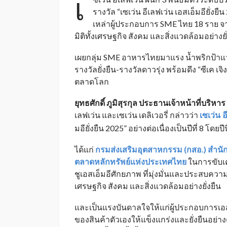
เ
รางวัล “เซเว่น อีเลฟเว่น เอสเอ็มอียั่งยื
เหล่าผู้ประกอบการ SME ไทย 18 ราย จ
มิติทั้งเศรษฐกิจ สังคม และสิ่งแวดล้อมอย่างยั
เผยกลุ่ม SME อาหารไทยมาแรง น้ำพริกป้าแว่
รางวัลยั่งยืน-รางวัลดาวรุ่ง พร้อมดึง “ซีเค เจิ
ตลาดโลก
ยุทธศักดิ์ ภูมิสุรกุล
ประธานเจ้าหน้าที่บริหาร
เลฟเว่น และเซเว่น เดลิเวอรี่ กล่าวว่า
เซเว่น
อ
_
มอียั่งยืน 2025” อย่างต่อเนื่องเป็นปีที่ 8 โด
ได้แก่
กรมส่งเสริมอุตสาหกรรม (กสอ.)
สำนั
ตลาดหลักทรัพย์แห่งประเทศไทย
ในการขับเค
ชูเอสเอ็มอีศักยภาพ ที่มุ่งมั่นและประสบคว
เศรษฐกิจ สังคม และสิ่งแวดล้อมอย่างยั่งยืน
และเป็นแรงบันดาลใจให้แก่ผู้ประกอบการเ
ของสินค้าตัวเองให้แข็งแกร่งและยั่งยืนอย่างต่อ