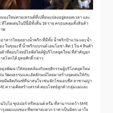
ีมุมมองใหม่ตามเทรนด์ที่เปลี่ยนแปลงอยู่ตลอดเวลา และ
ดดเด่นในปีนี้มีทั้งสิ้น 18 ราย ครอบคลุมทั้งสินค้า
ภาพ
่มอาหารไทยอย่างน้ำพริก ที่มีทั้ง น้ำพริกป้าแว่น และน้ำ
ครอง ในขณะที่ น้ำพริกแบรนด์ เอมโอชา ติด 1 ใน 4 สินค้า
้าที่ตอบโจทย์ไลฟ์สไตล์ผู้บริโภคยุคใหม่ ที่สำคัญยก
าดโลกได้ ยุทธศักดิ์ กล่าว
ุ่งพัฒนาให้สอดคล้องกับพฤติกรรมผู้บริโภคยุคใหม่
่น วัฒนธรรมและอัตลักษณ์ไทยมาสร้างจุดเด่นให้กับ
ดยมีผลิตภัณฑ์ที่น่าสนใจ เช่น ผักโขมอบชีส ลาซานญ่า
ME ความคิดสร้างสรรค์ ตอบโจทย์ลูกค้ากลุ่มแม่และ
นไบโอ ซุปเปอร์ ทรีทเมนต์ ครีม ที่สามารถคว้า SME
์บำรุงผมแบบซอง ที่พกพาสะดวก ราคาเป็นมิตร เอาใจ