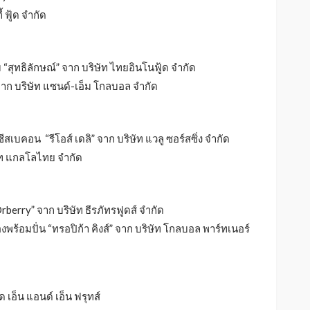
 ฟู้ด จำกัด
ุทธิลักษณ์” จาก บริษัท ไทยอินโนฟู้ด จำกัด
 จาก บริษัท แซนด์-เอ็ม โกลบอล จำกัด
บคอน “รีโอส์ เดลิ” จาก บริษัท แวลู ซอร์สซิ่ง จำกัด
ัท แกลโลไทย จำกัด
rry” จาก บริษัท ธีรภัทรฟูดส์ จำกัด
พร้อมปั่น “ทรอปิก้า คิงส์” จาก บริษัท โกลบอล พาร์ทเนอร์
เอ็น แอนด์ เอ็น ฟรุทส์