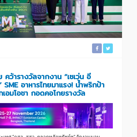
 คว้ารางวัลจากงาน “เซเว่น อี
5”
SME อาหารไทยมาแรง! น้ำพริกป้า
ำพริกเอมโอชา กอดคอโกยรางวัล
บประเทศ “กสอ.-สสว.-ตลาดหลักทรัพย์ฯ” จัดงานมอบ