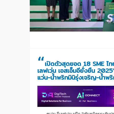
“
เปิดตัวสุดยอด 18
SME ไทย
เลฟเว่น เอสเอ็มอียั่งยืน 202
แว่น-น้ำพริกมินิรุ่งเจริญ-น้
ซเว่น อีเลฟเว่น ผนึก 3 พันธมิตรระดั