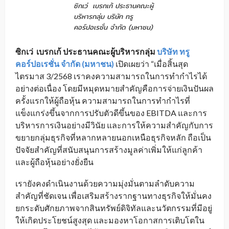
ซิกเว่ เบรกเก้ ประธานคณะผู้
บริหารกลุ่ม บริษัท ทรู
คอร์ปอเรชั่น จำกัด (มหาชน)
ซิกเว่ เบรกเก้ ประธานคณะผู้บริหารกลุ่ม
บริษัท ทรู
คอร์ปอเรชั่น จำกัด (มหาชน)
เปิดเผยว่า “เมื่อสิ้นสุด
ไตรมาส 3/2568 เราคงความสามารถในการทำกำไรได้
อย่างต่อเนื่อง โดยมีหมุดหมายสำคัญคือการจ่ายเงินปันผล
ครั้งแรกให้ผู้ถือหุ้น ความสามารถในการทำกำไรที่
แข็งแกร่งขึ้นจากการปรับตัวดีขึ้นของ EBITDA และการ
บริหารการเงินอย่างมีวินัย และการให้ความสำคัญกับการ
ขยายกลุ่มธุรกิจที่หลากหลายนอกเหนือธุรกิจหลัก ถือเป็น
ปัจจัยสำคัญที่สนับสนุนการสร้างมูลค่าเพิ่มให้แก่ลูกค้า
และผู้ถือหุ้นอย่างยั่งยืน
เรายังคงดำเนินงานด้วยความมุ่งมั่นตามลำดับความ
สำคัญที่ชัดเจน เพื่อเสริมสร้างรากฐานทางธุรกิจให้มั่นคง
ยกระดับศักยภาพจากสินทรัพย์ดิจิทัลและนวัตกรรมที่มีอยู่
ให้เกิดประโยชน์สูงสุด และมองหาโอกาสการเติบโตใน