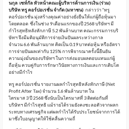
นกุล เซห์กัล หัวหน้าคณะผู้บริหารด้านการเงิน (ร่วม)
บริษัท ทรู คอร์ปอเรชั่น จำกัด (มหาชน)
กล่าวว่า “ทรู
คอร์ปอเรชั่น มุ่งสร้างคุณค่าอย่างยั่งยืนให้แก่ผู้ถือหุ้นมา
โดยตลอด ซึ่งในช่วง 9 เดือนแรกของปี 2568 บริษัทฯ มี
กำไรสุทธิหลังหักภาษี 5.2 พันล้านบาท คณะกรรมการบริ
ษัทฯ จึงมีมติอนุมัติการจ่ายเงินปันผลระหว่างกาล
จำนวน 6.6 พันล้านบาท คิดเป็น 0.19 บาทต่อหุ้น หรืออัตรา
การจ่ายปันผลเท่ากับ 125% การพิจารณาครั้งนี้ยืนยัน
ความมุ่งมั่นของบริษัทฯ ในการส่งมอบผลตอบแทนแก่ผู้
ถือหุ้น ควบคู่กับการรักษาวินัยทางการเงินและการเติบโต
อย่างมีกำไร
ทรู คอร์ปอเรชั่น รายงานผลกำไรสุทธิหลังหักภาษี (Net
Profit After Tax) จำนวน 1.6 พันล้านบาท ใน
ไตรมาส 3 ปี 2568 ซึ่งนับเป็นไตรมาสที่ 3 ติดต่อกันที่
บริษัทฯ มีกำไรสุทธิ แม้รายได้รวมยังคงชะลอตัวจากผลก
ระทบทางเศรษฐกิจ แต่ผลกำไรได้รับประโยชน์จากการได้
มาซึ่งใบอนุญาตให้ใช้คลื่นความถี่