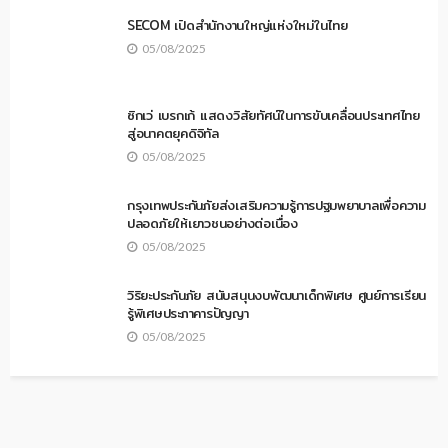
SECOM เปิดสำนักงานใหญ่แห่งใหม่ในไทย
05/08/2025
ซิกเว่ เบรกเก้ แสดงวิสัยทัศน์ในการขับเคลื่อนประเทศไทย
สู่อนาคตยุคดิจิทัล
05/08/2025
กรุงเทพประกันภัยส่งเสริมความรู้การปฐมพยาบาลเพื่อความ
ปลอดภัยให้เยาวชนอย่างต่อเนื่อง
05/08/2025
วิริยะประกันภัย สนับสนุนงบพัฒนาเด็กพิเศษ ศูนย์การเรียน
รู้พิเศษประภาคารปัญญา
05/08/2025