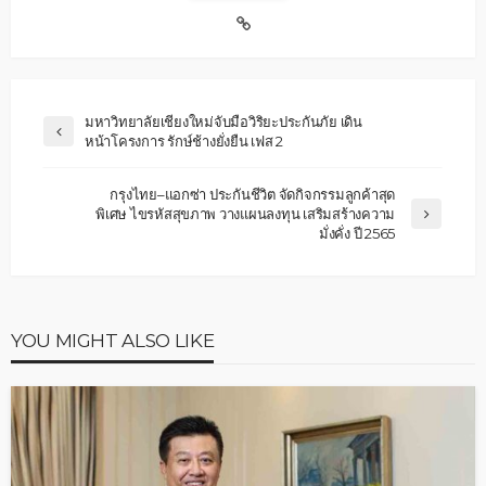
มหาวิทยาลัยเชียงใหม่จับมือวิริยะประกันภัย เดิน
หน้าโครงการ รักษ์ช้างยั่งยืน เฟส 2
กรุงไทย–แอกซ่า ประกันชีวิต จัดกิจกรรมลูกค้าสุด
พิเศษ ไขรหัสสุขภาพ วางแผนลงทุน เสริมสร้างความ
มั่งคั่ง ปี 2565
YOU MIGHT ALSO LIKE