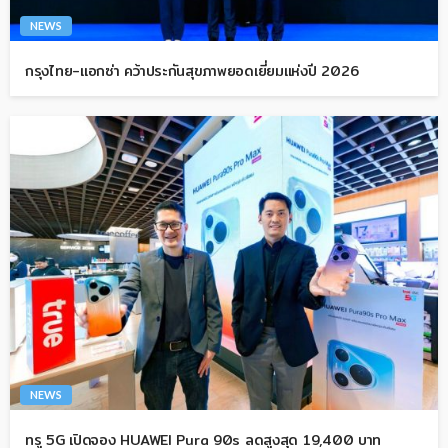
NEWS
กรุงไทย-แอกซ่า คว้าประกันสุขภาพยอดเยี่ยมแห่งปี 2026
NEWS
ทรู 5G เปิดจอง HUAWEI Pura 90s ลดสูงสุด 19,400 บาท