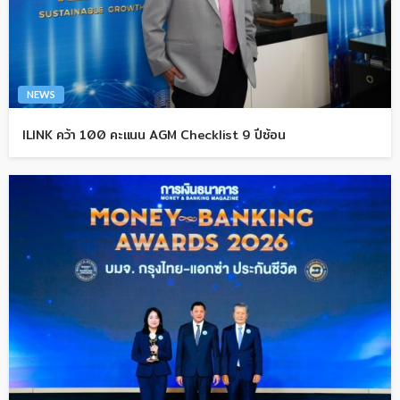
NEWS
ILINK คว้า 100 คะแนน AGM Checklist 9 ปีซ้อน