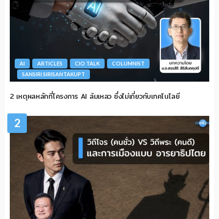
AI
ARTICLES
CIO TALK
COLUMNIST
SANSIRI SIRISANTAKUPT
2 เหตุผลหลักที่โครงการ AI ล้มเหลว ซึ่งไม่เกี่ยวกับเทคโนโลยี
2