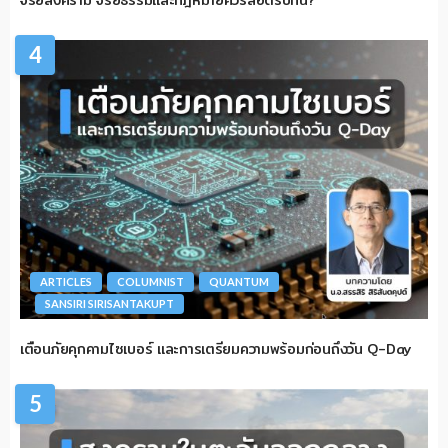
4
ARTICLES
COLUMNIST
QUANTUM
SANSIRI SIRISANTAKUPT
เตือนภัยคุกคามไซเบอร์ และการเตรียมความพร้อมก่อนถึงวัน Q-Day
5