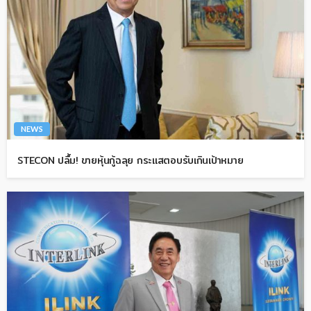
NEWS
STECON ปลื้ม! ขายหุ้นกู้ฉลุย กระแสตอบรับเกินเป้าหมาย