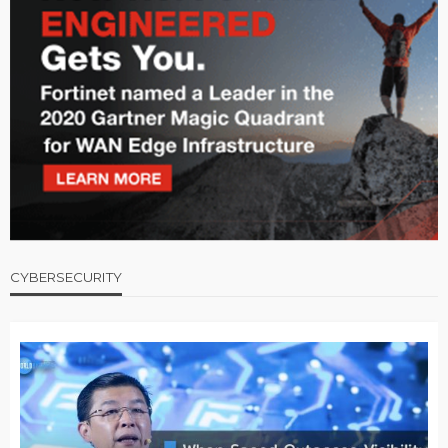
CYBERSECURITY