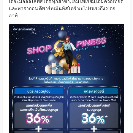
เดอะมอลล์ไลฟ์สโตร์ ทุกสาขา, เอ็มโพเรียม,เอ็มควอเทียร์
และพารากอน ดีพาร์ทเม้นท์สโตร์ พบโปรแรงถึง 2 ต่อ
อาทิ