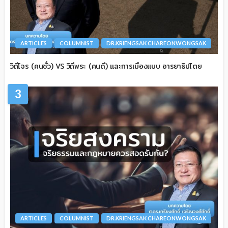
ARTICLES
COLUMNIST
DR.KRIENGSAK CHAREONWONGSAK
วิถีโจร (คนชั่ว) VS วิถีพระ (คนดี) และการเมืองแบบ อารยาธิปไตย
3
ARTICLES
COLUMNIST
DR.KRIENGSAK CHAREONWONGSAK