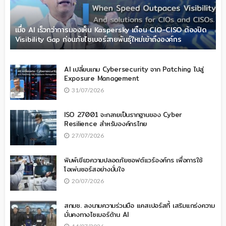
เมื่อ AI เร็วกว่าการมองเห็น Kaspersky เตือน CIO-CISO ต้องปิด
Visibility Gap ก่อนภัยไซเบอร์สายพันธุ์ใหม่เข้าถึงองค์กร
AI เปลี่ยนเกม Cybersecurity จาก Patching ไปสู่
Exposure Management
31/07/2026
ISO 27001 จะกลายเป็นรากฐานของ Cyber
Resilience สำหรับองค์กรไทย
27/07/2026
พิมพ์เขียวความปลอดภัยซอฟต์แวร์องค์กร เพื่อการใช้
โอเพ่นซอร์สอย่างมั่นใจ
20/07/2026
สกมช. ลงนามความร่วมมือ แคสเปอร์สกี้ เสริมแกร่งความ
มั่นคงทางไซเบอร์ด้าน AI