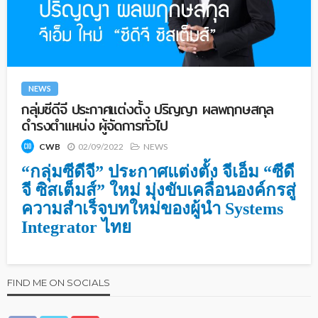
NEWS
กลุ่มซีดีจี ประกาศแต่งตั้ง ปริญญา ผลพฤกษสกุล
ดำรงตำแหน่ง ผู้จัดการทั่วไป
02/09/2022
NEWS
CWB
“กลุ่มซีดีจี” ประกาศแต่งตั้ง จีเอ็ม “
ซีดี
จี ซิสเต็มส์
” ใหม่ มุ่งขับเคลื่อนองค์กรสู่
ความสำเร็จบทใหม่ของผู้นำ
Systems
Integrator ไทย
FIND ME ON SOCIALS