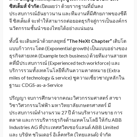
ซิสเต็มส์ จำกัด
เปิดเผยว่า ด้วยรากฐานที่มั่นคง
ประสบการณ์อันยาวนาน และทีมงานที่มีศักยภาพของซีดี
จี ซิสเต็มส์ จะทำให้สามารถต่อยอดธุรกิจสู่การเป็นองค์กร
นวัตกรรมชั้นนำของไทยได้อย่างแน่นอน
ทั้งนี้ จะเดินหน้าด้วยกลยุทธ์
“The NeXt Chapter”
เติบโต
แบบก้าวกระโดด (Exponential growth) เป็นแบบอย่างของ
ธุรกิจสายเทค (Example tech business) ด้วยทีมงานสายเท
คที่มีประสบการณ์ (Experienced tech workforce) และ
บริการรวมทั้งเทคโนโลยีที่เกินความคาดหมาย (Extra
miles of technology & service) ชูความเชี่ยวชาญหลักใน
ฐานะ CDGS-as-a-Service
ปริญญา จบการศึกษาจากคณะวิศวกรรมศาสตร์ สาขา
วิชาวิศวกรรมไฟฟ้า มหาวิทยาลัยเกษตรศาสตร์ มี
ประสบการณ์ทำงานรวม 27 ปี ด้านบริหารงานขาย การ
ตลาด และการบริหารธุรกิจด้านเทคโนโลยี ให้กับ ABB
Industries AG ที่ประเทศสวิตเซอร์แลนด์ ABB Limited
และ บริษัท ชไนเดอร์ อิเล็คทริค (ไทยแลนด์) จำกัด