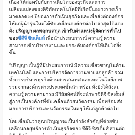
เนื่อง ให้สอดรับกับการเติบโตของธุรกิจและการ
เปลี่ยนแปลงของดิจิทัลเทคโนโลยีที่เกิดขึ้นอย่างรวดเร็ว
มาตลอด 54 ปีของการดำเนินธุรกิจ และเพื่อส่งต่อองค์กร
ให้แก่ผู้นำรุ่นใหม่ได้ขับเคลื่อนองค์กรต่อไป ล่าสุดได้แต่ง
ตั้ง
ปริญญา ผลพฤกษสกุล เข้ารับตำแหน่งผู้จัดการทั่วไป
ของ
ซีดีจี ซิสเต็มส์
เพื่อนำประสบการณ์ ความรู้ ความ
สามารถเข้าบริหารงานและยกระดับองค์กรให้เติบโตยิ่ง
ขึ้น
“ปริญญา เป็นผู้ที่มีประสบการณ์ มีความเชี่ยวชาญในด้าน
เทคโนโลยี และการบริหารจัดการงานขายแก่ลูกค้า รวม
ทั้งการบริหารธุรกิจด้านสารสนเทศ และเทคโนโลยีภาพ
รวมจากองค์กรต่างประเทศชั้นนำ พร้อมทั้งยังได้สั่งสม
ความรู้ ความสามารถ มีวิสัยทัศน์ที่จะนำพาซีดีจี ซิสเต็มส์
สู่การเป็นองค์กรที่ขับเคลื่อนด้วยนวัตกรรม เพื่อพร้อมส่ง
มอบการบริการและนวัตกรรมใหม่ๆ ให้แก่ลูกค้าต่อไป
โดยเชื่อมั่นว่าคุณปริญญาจะเป็นกำลังสำคัญที่ช่วยขับ
เคลื่อนกลยุทธ์การดำเนินธุรกิจของ ซีดีจี ซิสเต็มส์ สานต่อ