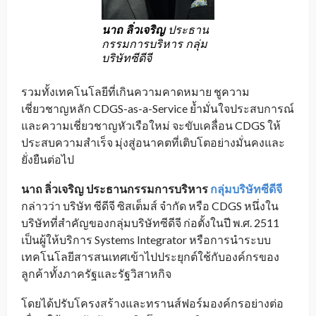
นาถ ลิ่วเจริญ
ประธาน
กรรมการบริหาร กลุ่ม
บริษัทซีดีจี
รวมทั้งเทคโนโลยีที่เกินความคาดหมาย ชูความ
เชี่ยวชาญหลัก CDGS-as-a-Service ย้ำมั่นใจประสบการณ์
และความเชี่ยวชาญหัวเรือใหม่ จะขับเคลื่อน CDGS ให้
ประสบความสำเร็จ มุ่งสู่อนาคตที่เติบโตอย่างมั่นคงและ
ยั่งยืนต่อไป
นาถ ลิ่วเจริญ ประธานกรรมการบริหาร
กลุ่มบริษัทซีดีจี
กล่าวว่า บริษัท ซีดีจี ซิสเต็มส์ จำกัด หรือ CDGS หนึ่งใน
บริษัทที่สำคัญของกลุ่มบริษัทซีดีจี ก่อตั้งในปี พ.ศ. 2511
เป็นผู้ให้บริการ Systems Integrator หรือการนำระบบ
เทคโนโลยีสารสนเทศเข้าไปประยุกต์ใช้กับองค์กรของ
ลูกค้าทั้งภาครัฐและรัฐวิสาหกิจ
โดยได้ปรับโครงสร้างและทรานส์ฟอร์มองค์กรอย่างต่อ