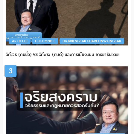
ARTICLES
COLUMNIST
DR.KRIENGSAK CHAREONWONGSAK
วิถีโจร (คนชั่ว) VS วิถีพระ (คนดี) และการเมืองแบบ อารยาธิปไตย
3