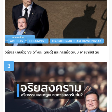
ARTICLES
COLUMNIST
DR.KRIENGSAK CHAREONWONGSAK
วิถีโจร (คนชั่ว) VS วิถีพระ (คนดี) และการเมืองแบบ อารยาธิปไตย
3