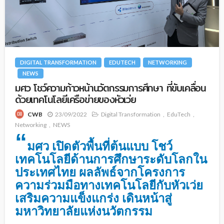
DIGITAL TRANSFORMATION
EDUTECH
NETWORKING
NEWS
มศว โชว์ความก้าวหน้านวัตกรรมการศึกษา ที่ขับเคลื่อน
ด้วยเทคโนโลยีเครือข่ายของหัวเว่ย
23/09/2022
Digital Transformation
EduTech
CWB
Networking
NEWS
“
มศว เปิดตัวพื้นที่ต้นแบบ โชว์
เทคโนโลยีด้านการศึกษาระดับโลกใน
ประเทศไทย ผลลัพธ์จากโครงการ
ความร่วมมือทางเทคโนโลยีกับหัวเว่ย
เสริมความแข็งแกร่ง เดินหน้าสู่
มหาวิทยาลัยแห่งนวัตกรรม