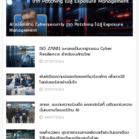
AI เปลี่ยนเกม Cybersecurity จาก Patching ไปสู่ Exposure
Management
ISO 27001 จะกลายเป็นรากฐานของ Cyber
Resilience สำหรับองค์กรไทย
27/07/2026
พิมพ์เขียวความปลอดภัยซอฟต์แวร์องค์กร เพื่อการใช้
โอเพ่นซอร์สอย่างมั่นใจ
20/07/2026
สกมช. ลงนามความร่วมมือ แคสเปอร์สกี้ เสริมแกร่งความ
มั่นคงทางไซเบอร์ด้าน AI
14/07/2026
ผลสำรวจพบ อุตสาหกรรมการผลิตเอเชียตะวันออกเฉียง
ใต้โดนโจมตีทางไซเบอร์สูงสุดในโลก