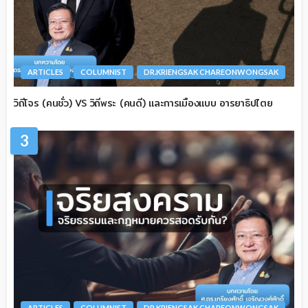
ARTICLES
COLUMNIST
DR.KRIENGSAK CHAREONWONGSAK
วิถีโจร (คนชั่ว) VS วิถีพระ (คนดี) และการเมืองแบบ อารยาธิปไตย
3
ARTICLES
COLUMNIST
DR.KRIENGSAK CHAREONWONGSAK