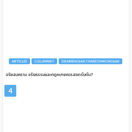
ARTICLES
COLUMNIST
DR.KRIENGSAK CHAREONWONGSAK
จริยสงคราม จริยธรรมและกฎหมายควรสอดรับกัน?
4