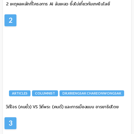
2 เหตุผลหลักที่โครงการ AI ล้มเหลว ซึ่งไม่เกี่ยวกับเทคโนโลยี
2
ARTICLES
COLUMNIST
DR.KRIENGSAK CHAREONWONGSAK
วิถีโจร (คนชั่ว) VS วิถีพระ (คนดี) และการเมืองแบบ อารยาธิปไตย
3