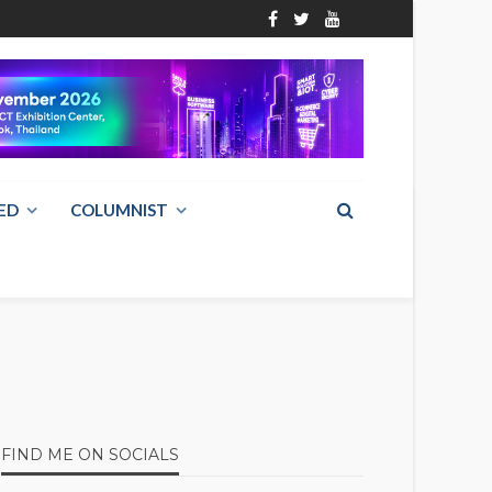
ED
COLUMNIST
FIND ME ON SOCIALS