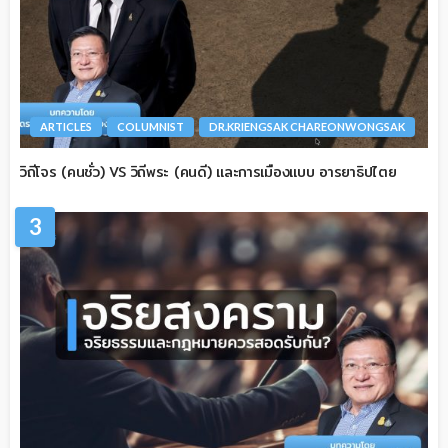
ARTICLES
COLUMNIST
DR.KRIENGSAK CHAREONWONGSAK
วิถีโจร (คนชั่ว) VS วิถีพระ (คนดี) และการเมืองแบบ อารยาธิปไตย
3