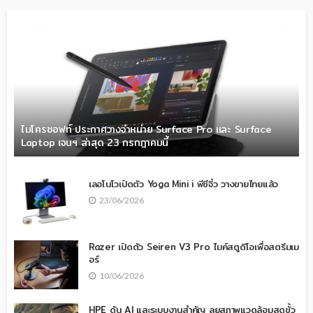
ไมโครซอฟท์ ประกาศวางจำหน่าย Surface Pro และ Surface
Laptop เจนฯ ล่าสุด 23 กรกฎาคมนี้
เลอโนโวเปิดตัว Yoga Mini i พีซีจิ๋ว วางขายไทยแล้ว
23/06/2026
Razer เปิดตัว Seiren V3 Pro ไมค์สตูดิโอเพื่อสตรีมเม
อร์
10/06/2026
HPE ดัน AI และระบบงานสำคัญ ลุยสภาพแวดล้อมสุดขั้ว