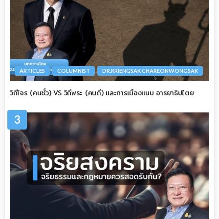
ARTICLES
COLUMNIST
DR.KRIENGSAK CHAREONWONGSAK
วิถีโจร (คนชั่ว) VS วิถีพระ (คนดี) และการเมืองแบบ อารยาธิปไตย
3